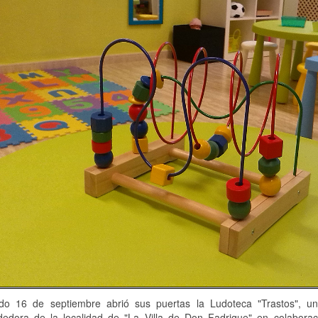
do 16 de septiembre abrió sus puertas la Ludoteca "Trastos", una
edora de la localidad de "La Villa de Don Fadrique" en colaborac