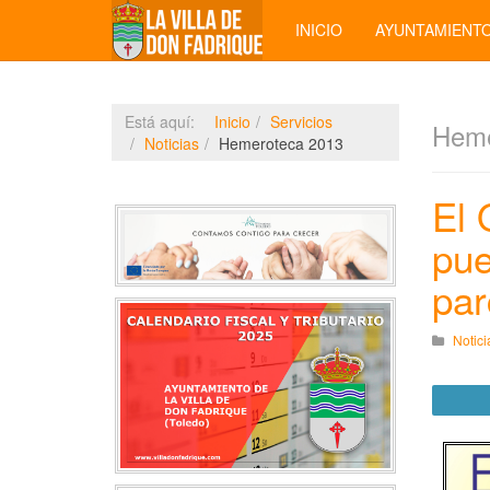
INICIO
AYUNTAMIENT
Está aquí:
Inicio
Servicios
Heme
Noticias
Hemeroteca 2013
El 
pue
par
Notici