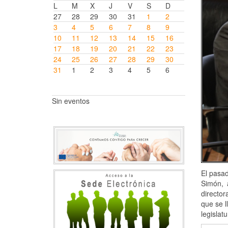
L
M
X
J
V
S
D
27
28
29
30
31
1
2
3
4
5
6
7
8
9
10
11
12
13
14
15
16
17
18
19
20
21
22
23
24
25
26
27
28
29
30
31
1
2
3
4
5
6
Sin eventos
El pasad
Simón, 
directo
que se l
legislatu