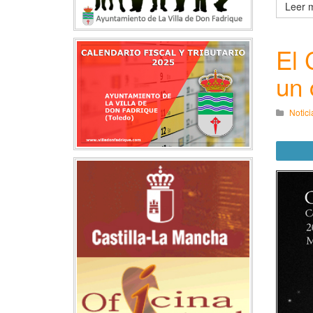
Leer m
El 
un 
Notici