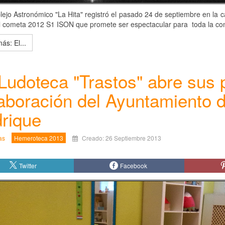
ejo Astronómico "La Hita" registró el pasado 24 de septiembre en la c
l cometa 2012 S1 ISON que promete ser espectacular para toda la c
ás: El...
Ludoteca "Trastos" abre sus 
aboración del Ayuntamiento d
rique
as
Hemeroteca 2013
Creado: 26 Septiembre 2013
Twitter
Facebook