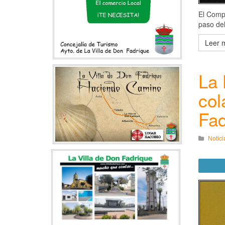
El Compl
paso de
Leer m
La 
col
Fad
Notici