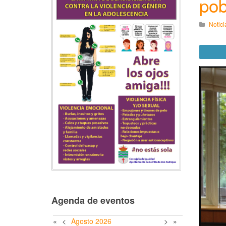
pob
Notici
Agenda de eventos
«
<
Agosto
2026
>
»