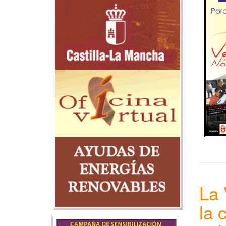
La 
la 