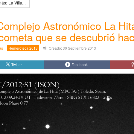
ás: La Villa...
Complejo Astronómico La Hita
cometa que se descubrió ha
as
Hemeroteca 2013
Creado: 30 Septiembre 2013
Twitter
Facebook