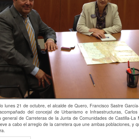
o lunes 21 de octubre, el alcalde de Quero, Francisco Sastre García
acompañado del concejal de Urbanismo e Infraestructuras, Carlos
ra general de Carreteras de la Junta de Comunidades de Castilla-La
leve a cabo el arreglo de la carretera que une ambas poblaciones, y 
ra.