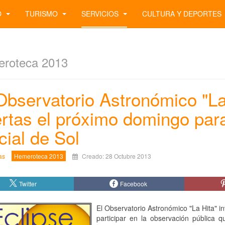
O
TURISMO
SERVICIOS
CULTURA Y DEPORTES
roteca 2013
Observatorio Astronómico "La
rtas el próximo domingo para
cial de Sol
as
Hemeroteca 2013
Creado: 28 Octubre 2013
Twitter
Facebook
El Observatorio Astronómico "La Hita" in
participar en la observación pública 