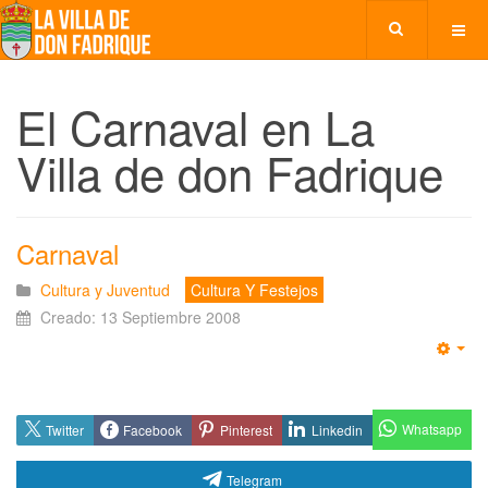
El Carnaval en La
Villa de don Fadrique
Carnaval
Cultura y Juventud
Cultura Y Festejos
Creado: 13 Septiembre 2008
Emp
Whatsapp
Twitter
Facebook
Pinterest
Linkedin
Telegram