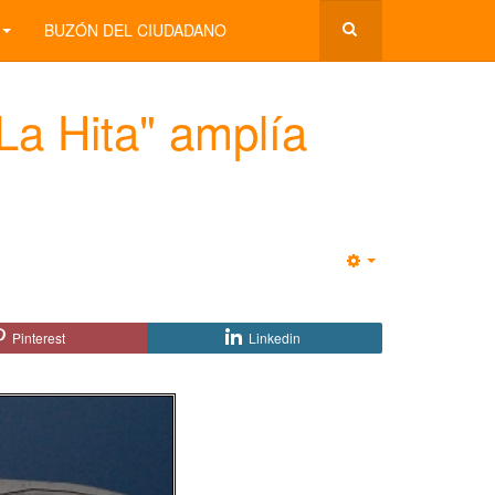
BUZÓN DEL CIUDADANO
La Hita" amplía
Empty
Pinterest
Linkedin