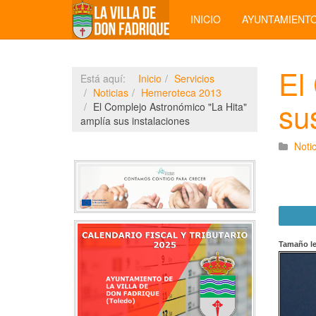
INICIO
AYUNTAMIENT
El
Está aquí:
Inicio
Servicios
Noticias
Hemeroteca 2013
su
El Complejo Astronómico "La Hita"
amplía sus instalaciones
Notic
Tamaño le