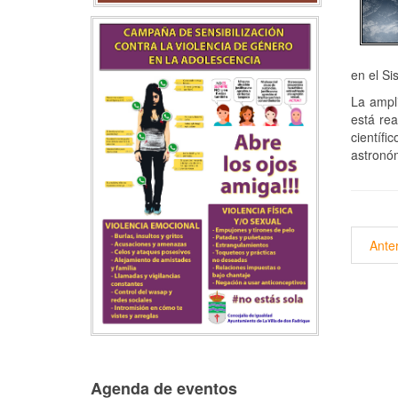
en el Si
La ampli
está rea
científi
astronóm
Anter
Agenda de eventos