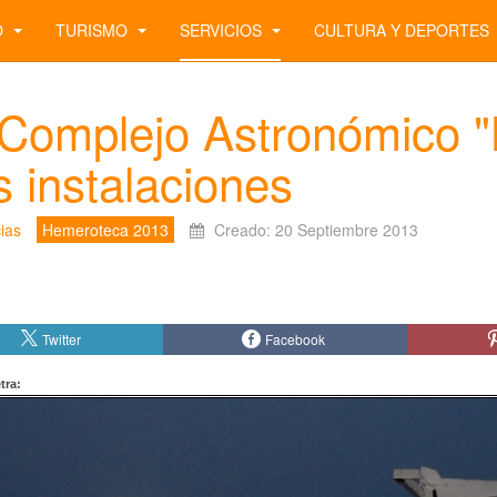
O
TURISMO
SERVICIOS
CULTURA Y DEPORTES
 Complejo Astronómico "
s instalaciones
ias
Hemeroteca 2013
Creado: 20 Septiembre 2013
Twitter
Facebook
tra: