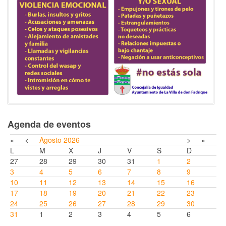
Agenda de eventos
«
<
Agosto
2026
>
»
L
M
X
J
V
S
D
27
28
29
30
31
1
2
3
4
5
6
7
8
9
10
11
12
13
14
15
16
17
18
19
20
21
22
23
24
25
26
27
28
29
30
31
1
2
3
4
5
6