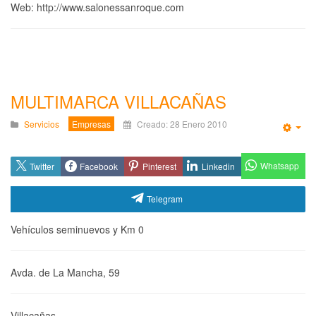
Web: http://www.salonessanroque.com
MULTIMARCA VILLACAÑAS
Servicios
Empresas
Creado: 28 Enero 2010
Emp
Whatsapp
Twitter
Facebook
Pinterest
Linkedin
Telegram
Vehículos seminuevos y Km 0
Avda. de La Mancha, 59
Villacañas