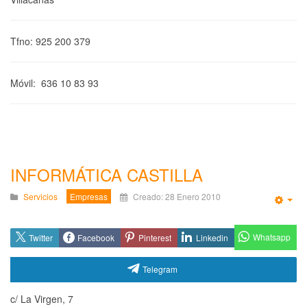
Tfno: 925 200 379
Móvil: 636 10 83 93
INFORMÁTICA CASTILLA
Servicios
Empresas
Creado: 28 Enero 2010
Emp
Whatsapp
Twitter
Facebook
Pinterest
Linkedin
Telegram
c/ La Virgen, 7