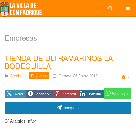
Empresas
TIENDA DE ULTRAMARINOS LA
BODEGUILLA
Servicios
Empresas
Creado: 26 Enero 2018
Emp
Whatsapp
Twitter
Facebook
Pinterest
Linkedin
Telegram
C/ Arapiles, nº34