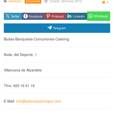
Servicios
Empresas
Creado: 28 Enero 2010
Emp
Whatsapp
Twitter
Facebook
Pinterest
Linkedin
Telegram
Bodas-Banquetes-Comuniones-Catering
Avda. del Deporte, 1
Villanueva de Alcardete
Tfno: 925 16 61 18
E-Mail:
info@salonessanroque.com