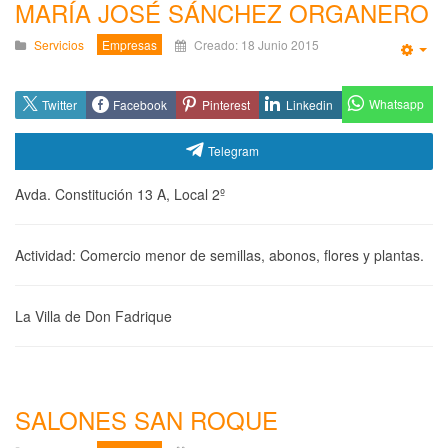
MARÍA JOSÉ SÁNCHEZ ORGANERO
Servicios
Empresas
Creado: 18 Junio 2015
Emp
Whatsapp
Twitter
Facebook
Pinterest
Linkedin
Telegram
Avda. Constitución 13 A, Local 2º
Actividad: Comercio menor de semillas, abonos, flores y plantas.
La Villa de Don Fadrique
SALONES SAN ROQUE