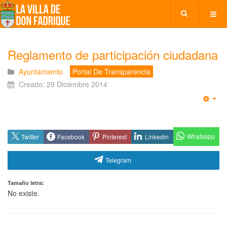
Reglamento de participación ciudadana
Ayuntamiento
Portal De Transparencia
Creado: 29 Diciembre 2014
Emp
Whatsapp
Twitter
Facebook
Pinterest
Linkedin
Telegram
Tamaño letra:
No existe.