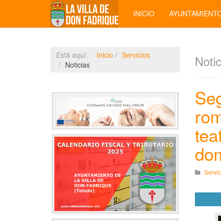
INICIO
AYUNTAMIENT
Está aquí:
Inicio
Servicios
Notic
Noticias
Seg
rom
tea
dom
Servic