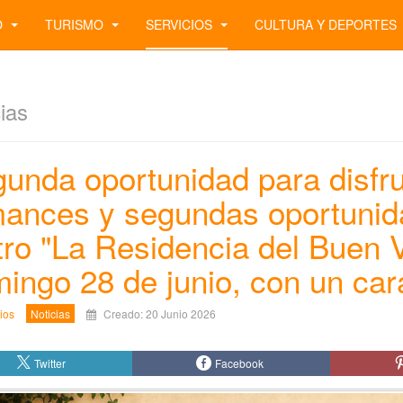
O
TURISMO
SERVICIOS
CULTURA Y DEPORTES
ias
unda oportunidad para disfru
ances y segundas oportunida
tro "La Residencia del Buen V
ingo 28 de junio, con un cará
ios
Noticias
Creado: 20 Junio 2026
Twitter
Facebook