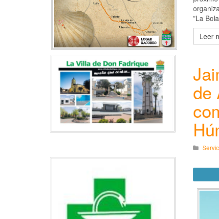
organiza
"La Bola
Leer m
Jai
de 
com
Hú
Servic