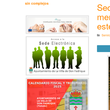
sin complejos
Sec
men
est
Servic