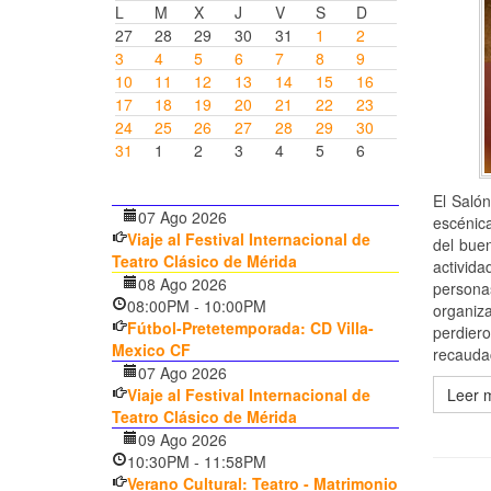
L
M
X
J
V
S
D
27
28
29
30
31
1
2
3
4
5
6
7
8
9
10
11
12
13
14
15
16
17
18
19
20
21
22
23
24
25
26
27
28
29
30
31
1
2
3
4
5
6
El Salón
07 Ago 2026
escénica
Viaje al Festival Internacional de
del buen
Teatro Clásico de Mérida
activida
08 Ago 2026
persona
08:00PM
-
10:00PM
organiza
Fútbol-Pretetemporada: CD Villa-
perdier
Mexico CF
recaudac
07 Ago 2026
Leer 
Viaje al Festival Internacional de
Teatro Clásico de Mérida
09 Ago 2026
10:30PM
-
11:58PM
Verano Cultural: Teatro - Matrimonio