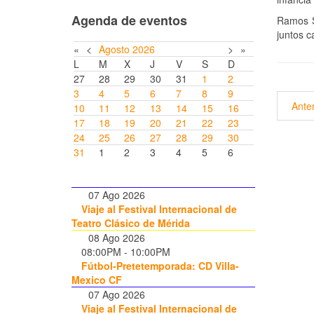
Agenda de eventos
Ramos S
juntos 
«
<
Agosto
2026
>
»
L
M
X
J
V
S
D
27
28
29
30
31
1
2
3
4
5
6
7
8
9
Anter
10
11
12
13
14
15
16
17
18
19
20
21
22
23
24
25
26
27
28
29
30
31
1
2
3
4
5
6
07 Ago 2026
Viaje al Festival Internacional de
Teatro Clásico de Mérida
08 Ago 2026
08:00PM
-
10:00PM
Fútbol-Pretetemporada: CD Villa-
Mexico CF
07 Ago 2026
Viaje al Festival Internacional de