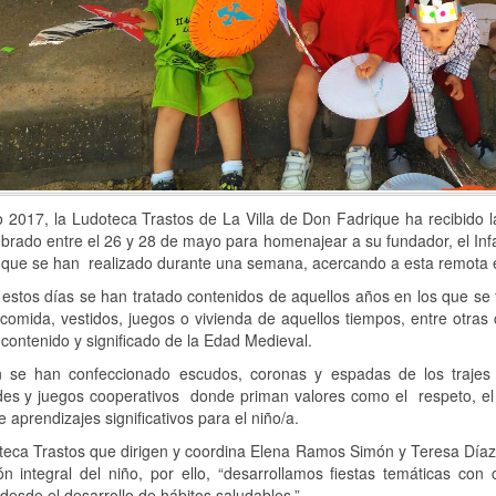
 2017, la Ludoteca Trastos de La Villa de Don Fadrique ha recibido 
brado entre el 26 y 28 de mayo para homenajear a su fundador, el In
, que se han realizado durante una semana, acercando a esta remota 
estos días se han tratado contenidos de aquellos años en los que se f
comida, vestidos, juegos o vivienda de aquellos tiempos, entre otras
 contenido y significado de la Edad Medieval.
 se han confeccionado escudos, coronas y espadas de los trajes 
des y juegos cooperativos donde priman valores como el respeto, el 
e aprendizajes significativos para el niño/a.
teca Trastos que dirigen y coordina Elena Ramos Simón y Teresa Día
ón integral del niño, por ello, “desarrollamos fiestas temáticas co
 desde el desarrollo de hábitos saludables.”