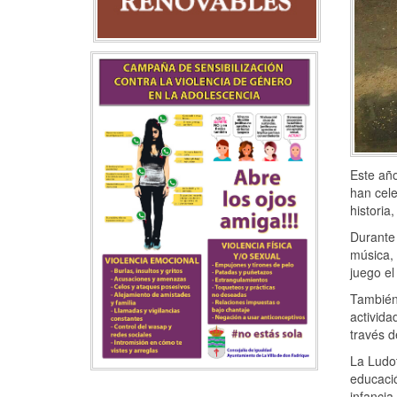
Este año
han cele
historia
Durante 
música, 
juego el
También
activida
través d
La Ludo
educaci
infancia