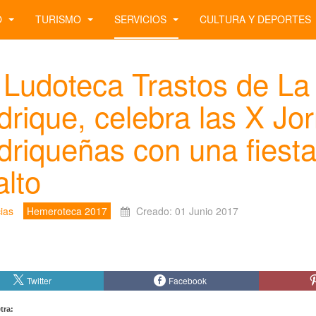
O
TURISMO
SERVICIOS
CULTURA Y DEPORTES
 Ludoteca Trastos de La 
drique, celebra las X Jo
driqueñas con una fiesta
alto
ias
Hemeroteca 2017
Creado: 01 Junio 2017
Twitter
Facebook
tra: