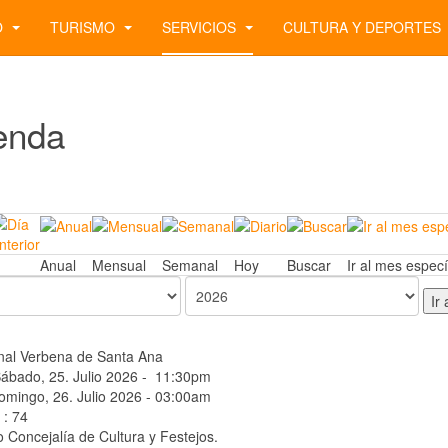
O
TURISMO
SERVICIOS
CULTURA Y DEPORTES
enda
Anual
Mensual
Semanal
Hoy
Buscar
Ir al mes especí
Ir
onal Verbena de Santa Ana
ábado, 25. Julio 2026 - 11:30pm
omingo, 26. Julio 2026 - 03:00am
: 74
o
Concejalía de Cultura y Festejos.