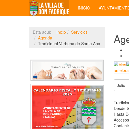
INICIO
AYUNTAMIENT
Está aquí:
Inicio
Servicios
Ag
Agenda
Tradicional Verbena de Santa Ana
Tradici
Desde S
Hasta D
Accesos
Contact