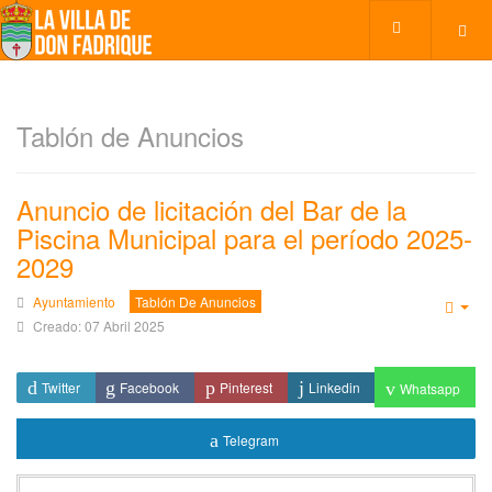
Tablón de Anuncios
Anuncio de licitación del Bar de la
Piscina Municipal para el período 2025-
2029
Ayuntamiento
Tablón De Anuncios
Emp
Creado: 07 Abril 2025
Twitter
Facebook
Pinterest
Linkedin
Whatsapp
Telegram