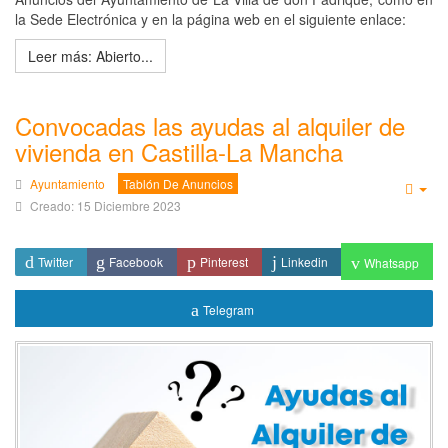
la Sede Electrónica y en la página web en el siguiente enlace:
Leer más: Abierto...
Convocadas las ayudas al alquiler de
vivienda en Castilla-La Mancha
Ayuntamiento
Tablón De Anuncios
Emp
Creado: 15 Diciembre 2023
Twitter
Facebook
Pinterest
Linkedin
Whatsapp
Telegram