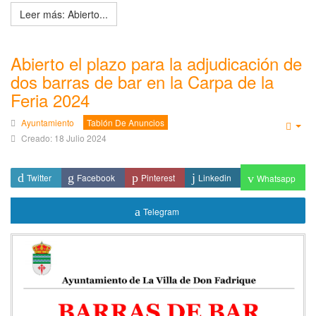
Leer más: Abierto...
Abierto el plazo para la adjudicación de
dos barras de bar en la Carpa de la
Feria 2024
Ayuntamiento
Tablón De Anuncios
Emp
Creado: 18 Julio 2024
Twitter
Facebook
Pinterest
Linkedin
Whatsapp
Telegram