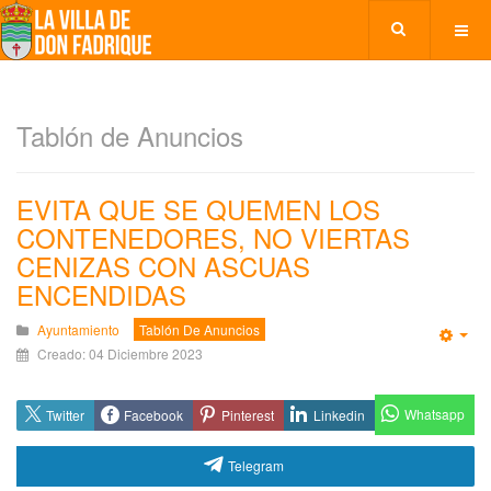
Tablón de Anuncios
EVITA QUE SE QUEMEN LOS
CONTENEDORES, NO VIERTAS
CENIZAS CON ASCUAS
ENCENDIDAS
Ayuntamiento
Tablón De Anuncios
Emp
Creado: 04 Diciembre 2023
Whatsapp
Twitter
Facebook
Pinterest
Linkedin
Telegram