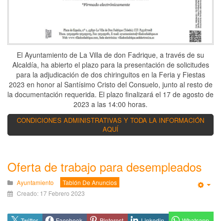
El Ayuntamiento de La Villa de don Fadrique, a través de su
Alcaldía, ha abierto el plazo para la presentación de solicitudes
para la adjudicación de dos chiringuitos en la Feria y Fiestas
2023 en honor al Santísimo Cristo del Consuelo, junto al resto de
la documentación requerida. El plazo finalizará el 17 de agosto de
2023 a las 14:00 horas.
CONDICIONES ADMINISTRATIVAS Y TODA LA INFORMACIÓN
AQUÍ
Oferta de trabajo para desempleados
Ayuntamiento
Tablón De Anuncios
Emp
Creado: 17 Febrero 2023
Whatsapp
Twitter
Facebook
Pinterest
Linkedin