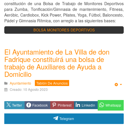
constitución de una Bolsa de Trabajo de Monitores Deportivos
para Zumba, Tonificación/Gimnasia de mantenimiento, Fitness,
Aeróbic, Cardiobox, Kick Power, Pilates, Yoga, Fútbol, Baloncesto,
Pádel y Gimnasia Rítmica, con arreglo a las siguientes bases:
BOLSA MONITORES DEPORTIVOS
El Ayuntamiento de La Villa de don
Fadrique constituirá una bolsa de
trabajo de Auxiliares de Ayuda a
Domicilio
Ayuntamiento
Tablón De Anuncios
Emp
Creado: 10 Agosto 2023
Whatsapp
Twitter
Facebook
Pinterest
Linkedin
Telegram