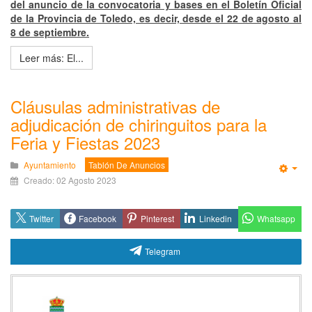
del anuncio de la convocatoria y bases en el Boletín Oficial
de la Provincia de Toledo, es decir, desde el 22 de agosto al
8 de septiembre.
Leer más: El...
Cláusulas administrativas de
adjudicación de chiringuitos para la
Feria y Fiestas 2023
Ayuntamiento
Tablón De Anuncios
Emp
Creado: 02 Agosto 2023
Whatsapp
Twitter
Facebook
Pinterest
Linkedin
Telegram