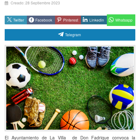
Emp
Creado: 28 Septiembre 2023
Whatsapp
Twitter
Facebook
Pinterest
Linkedin
Telegram
El Ayuntamiento de La Villa de Don Fadrique convoca la