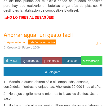
en distintos puntos del municipio donde se pueden depositar,
pero hay que realizarlo en botellas o garrafas de plástico. El
destino es la fabricación de combustible Biodiesel.
¡¡¡NO LO TIRES AL DESAGÜE!!!
Ahorrar agua, un gesto fácil
Ayuntamiento
Tablón De Anuncios
Emp
Creado: 24 Febrero 2009
Twitter
Facebook
Pinterest
Linkedin
Whatsapp
Telegram
1.- Mantén la ducha abierta sólo el tiempo indispensable,
cerrándola mientras te enjabonas. Ahorrarás 50.000 litros al año.
2.- No dejes el grifo abierto mientras te lavas los dientes. Usa un
vaso.
3.- No fregar bajo el agua, mejor utilizar una pila para enjabonar y