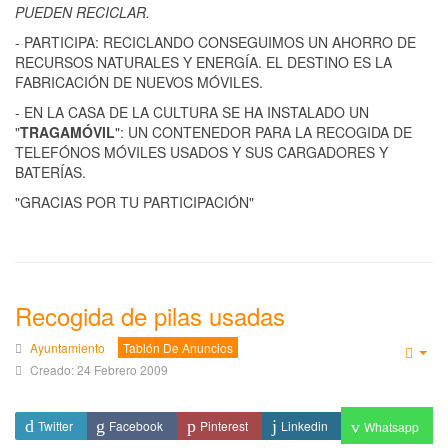
PUEDEN RECICLAR.
- PARTICIPA: RECICLANDO CONSEGUIMOS UN AHORRO DE
RECURSOS NATURALES Y ENERGÍA. EL DESTINO ES LA
FABRICACIÓN DE NUEVOS MÓVILES.
- EN LA CASA DE LA CULTURA SE HA INSTALADO UN
"
TRAGAMÓVIL
": UN CONTENEDOR PARA LA RECOGIDA DE
TELEFÓNOS MÓVILES USADOS Y SUS CARGADORES Y
BATERÍAS.
"GRACIAS POR TU PARTICIPACIÓN"
Recogida de pilas usadas
Ayuntamiento
Tablón De Anuncios
Emp
Creado: 24 Febrero 2009
Twitter
Facebook
Pinterest
Linkedin
Whatsapp