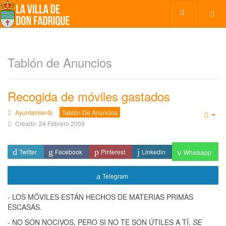
Tablón de Anuncios
Recogida de móviles gastados
Ayuntamiento
Tablón De Anuncios
Emp
Creado: 24 Febrero 2009
Twitter
Facebook
Pinterest
Linkedin
Whatsapp
Telegram
- LOS MÓVILES ESTÁN HECHOS DE MATERIAS PRIMAS
ESCASAS.
- NO SON NOCIVOS, PERO SI NO TE SON ÚTILES A TÍ,
SE