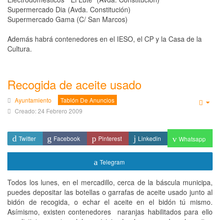
Supermercado Dia (Avda. Constitución)
Supermercado Gama (C/ San Marcos)
Además habrá contenedores en el IESO, el CP y la Casa de la
Cultura.
Recogida de aceite usado
Ayuntamiento
Tablón De Anuncios
Emp
Creado: 24 Febrero 2009
Twitter
Facebook
Pinterest
Linkedin
Whatsapp
Telegram
Todos los lunes, en el mercadillo, cerca de la báscula municipa,
puedes depositar las botellas o garrafas de aceite usado junto al
bidón de recogida, o echar el aceite en el bidón tú mismo.
Asímismo, existen contenedores naranjas habilitados para ello