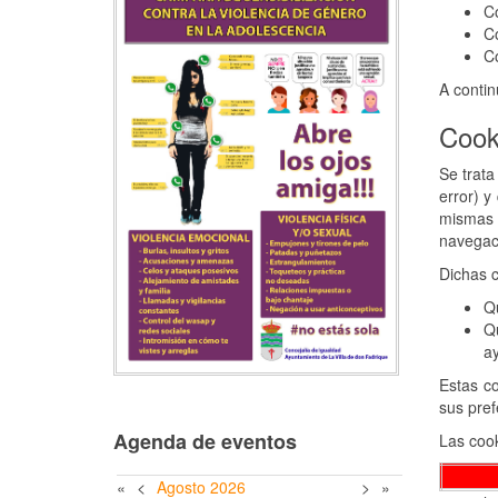
C
Co
Co
A contin
Cook
Se trata
error) y
mismas e
navegac
Dichas c
Qu
Q
ay
Estas co
sus pref
Agenda de eventos
Las cook
«
<
Agosto
2026
>
»