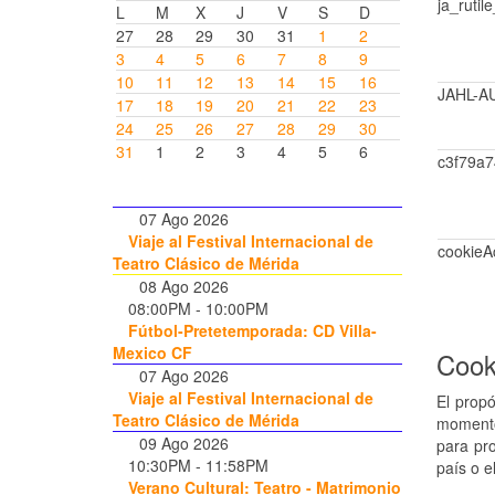
ja_rutile
L
M
X
J
V
S
D
27
28
29
30
31
1
2
3
4
5
6
7
8
9
10
11
12
13
14
15
16
JAHL-A
17
18
19
20
21
22
23
24
25
26
27
28
29
30
31
1
2
3
4
5
6
c3f79a
07 Ago 2026
Viaje al Festival Internacional de
cookieA
Teatro Clásico de Mérida
08 Ago 2026
08:00PM
-
10:00PM
Fútbol-Pretetemporada: CD Villa-
Mexico CF
Cook
07 Ago 2026
Viaje al Festival Internacional de
El propó
Teatro Clásico de Mérida
momento 
09 Ago 2026
para pro
10:30PM
-
11:58PM
país o e
Verano Cultural: Teatro - Matrimonio