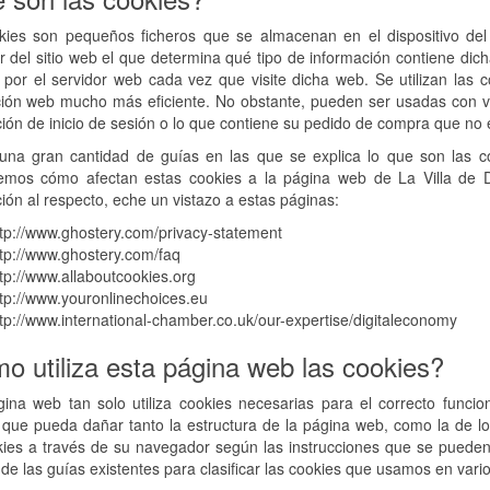
kies son pequeños ficheros que se almacenan en el dispositivo del 
 del sitio web el que determina qué tipo de información contiene dic
a por el servidor web cada vez que visite dicha web. Se utilizan las
ión web mucho más eficiente. No obstante, pueden ser usadas con va
ión de inicio de sesión o lo que contiene su pedido de compra que no 
una gran cantidad de guías en las que se explica lo que son las coo
remos cómo afectan estas cookies a la página web de La Villa de 
ión al respecto, eche un vistazo a estas páginas:
tp://www.ghostery.com/privacy-statement
tp://www.ghostery.com/faq
tp://www.allaboutcookies.org
tp://www.youronlinechoices.eu
tp://www.international-chamber.co.uk/our-expertise/digitaleconomy
o utiliza esta página web las cookies?
gina web tan solo utiliza cookies necesarias para el correcto func
 que pueda dañar tanto la estructura de la página web, como la de lo
kies a través de su navegador según las instrucciones que se pueden
de las guías existentes para clasificar las cookies que usamos en vari