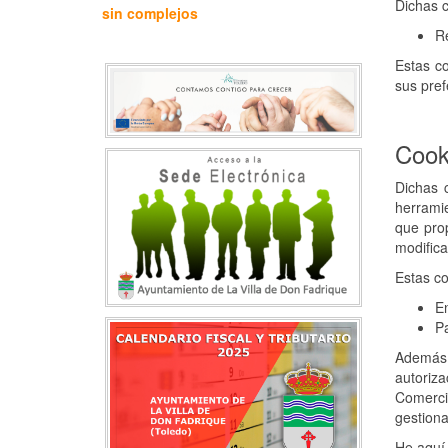
Dichas c
sin complejos
Re
Estas co
sus pref
Cook
Dichas 
herramie
que pro
modifica
Estas co
En
Pa
Además 
autoriza
Comerci
gestiona
He aquí 