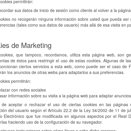
ookies permitirán:
cordar sus datos de inicio de sesión como cliente al volver a la página
okies no recogerán ninguna información sobre usted que pueda ser us
erencias (tales como sus datos de usuario) más allá de esa visita en par
ies de Marketing
cookies, que tampoco, recordamos, utiliza esta página web, son ges
ntas de éstos para restringir el uso de estas cookies. Algunas de la
porcionan ciertos servicios a esta web, como puede ser el caso de 
rán los anuncios de otras webs para adaptarlos a sus preferencias.
okies permitirán:
lazar con redes sociales
sar información sobre su visita a la página web para adaptar anuncios
de aceptar o rechazar el uso de ciertas cookies en las páginas 
ción del usuario según el Artículo 22.2 de la Ley 34/2002 de 11 de ju
o Electrónico que fue modificada en algunos aspectos por el Real 
rlas haciendo uso de la configuración de su navegador.
algunas instrucciones sobre cómo llevar a cabo dicho proceso: