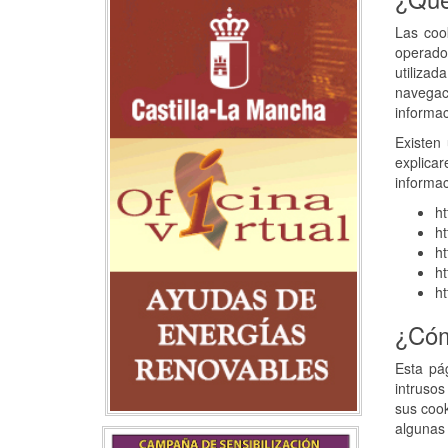
Las coo
operador
utilizad
navegac
informac
Existen 
explica
informac
ht
ht
ht
ht
ht
¿Cóm
Esta pá
intrusos
sus coo
algunas 