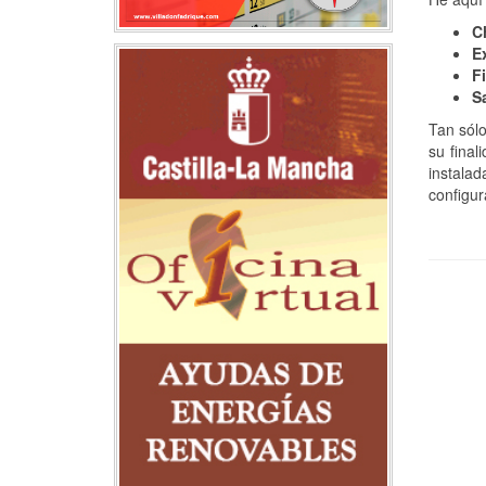
C
Ex
Fi
Sa
Tan sólo
su final
instala
configur