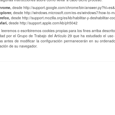
hrome,
desde http://support.google.com/chrome/bin/answer.py?hl=e
plorer,
desde http://windows.microsoft.com/es-es/windows7/how-to-ma
refox,
desde http://support.mozilla.org/es/kb/habilitar-y-deshabilitar-co
fari,
desde http://support.apple.com/kb/ph5042
 leeremos o escribiremos cookies propias para los fines arriba descri
idad por el Grupo de Trabajo del Artículo 29 que ha estudiado el us
das antes de modificar la configuración permanecerán en su ordenad
ación de su navegador.