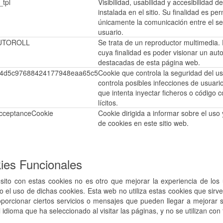
_tpl
Visibilidad, usabilidad y accesibilidad de 
instalada en el sitio. Su finalidad es perm
únicamente la comunicación entre el ser
usuario.
UTOROLL
Se trata de un reproductor multimedia.
cuya finalidad es poder visionar un autor
destacadas de esta página web.
74d5c97688424177948eaa65c5
Cookie que controla la seguridad del usu
controla posibles infecciones de usuari
que intenta inyectar ficheros o código c
lícitos.
cceptanceCookie
Cookie dirigida a informar sobre el uso 
de cookies en este sitio web.
ies Funcionales
sito con estas cookies no es otro que mejorar la experiencia de los
el uso de dichas cookies. Esta web no utiliza estas cookies que sirv
porcionar ciertos servicios o mensajes que pueden llegar a mejorar s
l idioma que ha seleccionado al visitar las páginas, y no se utilizan con