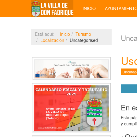
INICIO
AYUNTAMIENT
Está aquí:
Inicio
Turismo
Unca
Localización
Uncategorised
Uso
Uncateg
En e
Esta pág
y cumpli
¿Qué