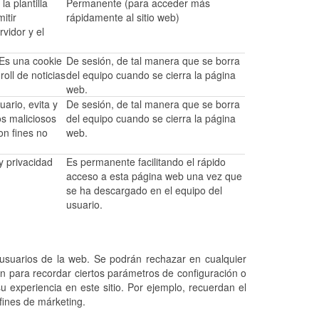
la plantilla
Permanente (para acceder más
itir
rápidamente al sitio web)
vidor y el
 Es una cookie
De sesión, de tal manera que se borra
oll de noticias
del equipo cuando se cierra la página
web.
ario, evita y
De sesión, de tal manera que se borra
os maliciosos
del equipo cuando se cierra la página
on fines no
web.
y privacidad
Es permanente facilitando el rápido
acceso a esta página web una vez que
se ha descargado en el equipo del
usuario.
 usuarios de la web. Se podrán rechazar en cualquier
en para recordar ciertos parámetros de configuración o
u experiencia en este sitio. Por ejemplo, recuerdan el
 fines de márketing.