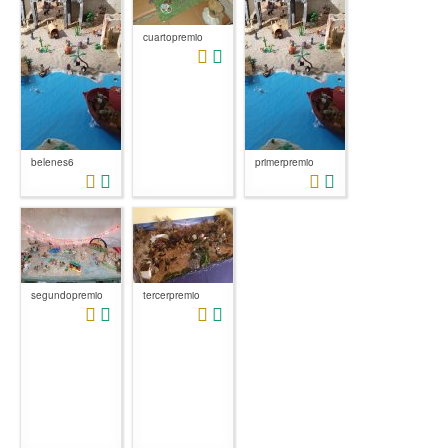
cuartopremio
belenes6
primerpremio
segundopremio
tercerpremio