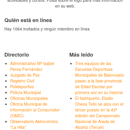
actividades y cursos. Pulsa sobre el logo para más información
en su web.
Quién está en línea
Hay 1064 invitados y ningún miembro en línea
Directorio
Más leído
Administrativo Mª Isabel
Tres equipos de las
Perea Fernández
Escuelas Deportivas
Juzgado de Paz
Municipales de Baloncesto
Registro Civil
pasan a la fase provincial
Polideportivo
de Edad Escolar por
Policía Municipal
primera vez en su historia
Oficinas Municipales
El fadriqueño, Eladio
Oficina Municipal de
Checa Tello se alza con el
Información al Consumidor
tercer puesto en la 43ª
(OMIC)
edición del Campeonato
Observatorio Astronómico
Nacional de Arada de
"La Hita"
Alcañiz (Teruel)