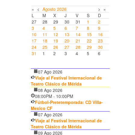
«
<
Agosto
2026
>
»
L
M
X
J
V
S
D
27
28
29
30
31
1
2
3
4
5
6
7
8
9
10
11
12
13
14
15
16
17
18
19
20
21
22
23
24
25
26
27
28
29
30
31
1
2
3
4
5
6
07 Ago 2026
Viaje al Festival Internacional de
Teatro Clásico de Mérida
08 Ago 2026
08:00PM
-
10:00PM
Fútbol-Pretetemporada: CD Villa-
Mexico CF
07 Ago 2026
Viaje al Festival Internacional de
Teatro Clásico de Mérida
09 Ago 2026