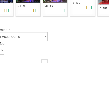
d1130
d1128
d1129
d1131
amiento
r Num