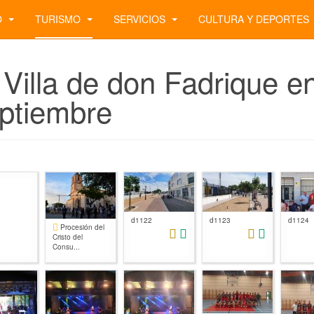
O
TURISMO
SERVICIOS
CULTURA Y DEPORTES
 Villa de don Fadrique e
ptiembre
d1122
d1123
d1124
Procesión del
Cristo del
Consu...