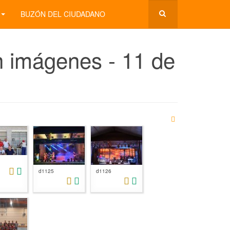
BUZÓN DEL CIUDADANO
n imágenes - 11 de
d1125
d1126