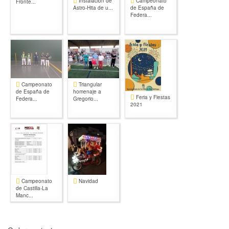
Instalación de
Campeonato
Fronte...
Astro-Hita de u...
de España de
Federa...
Campeonato
Triangular
de España de
homenaje a
Feria y Fiestas
Federa...
Gregorio...
2021
Campeonato
Navidad
de Castilla-La
Manc...