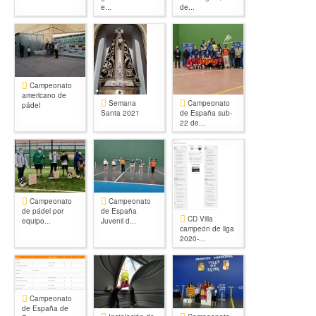
e...
de...
Campeonato
americano de
Semana
Campeonato
pádel
Santa 2021
de España sub-
22 de...
Campeonato
Campeonato
de pádel por
de España
CD Villa
equipo...
Juvenil d...
campeón de liga
2020-...
Campeonato
de España de