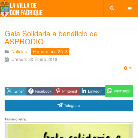
Gala Solidaria a beneficio de
ASPRODIQ
Noticias
Hemeroteca 2018
Creado: 30 Enero 2018
Emp
Whatsapp
Twitter
Facebook
Pinterest
Linkedin
Telegram
Tamaño letra: