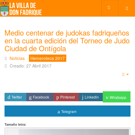
Medio centenar de judokas fadriqueños
en la cuarta edición del Torneo de Judo
Ciudad de Ontígola
Noticias
Hemeroteca 2017
Creado: 27 Abril 2017
Emp
Twitter
Facebook
Pinterest
Linkedin
Whatsapp
Telegram
Tamaño letra: