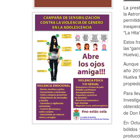
La prest
la
Astro
permitid
inesper
"La Hita"
Estos f
las
"gam
Huelva)
Aunque 
año 20
Huelva 
propieda
Para lle
Investi
obtenido
de Don 
En Octu
bólidos
producci