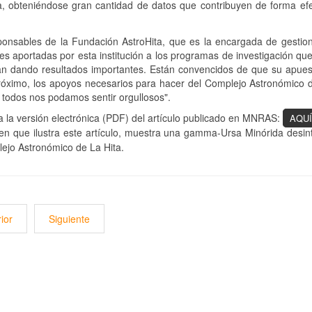
era, obteniéndose gran cantidad de datos que contribuyen de forma 
ponsables de la Fundación AstroHita, que es la encargada de gestion
des aportadas por esta institución a los programas de investigación qu
an dando resultados importantes. Están convencidos de que su apuest
róximo, los apoyos necesarios para hacer del Complejo Astronómico d
 todos nos podamos sentir orgullosos".
 la versión electrónica (PDF) del artículo publicado en MNRAS:
AQUÍ
en que ilustra este artículo, muestra una gamma-Ursa Minórida desi
ejo Astronómico de La Hita.
ior
Siguiente