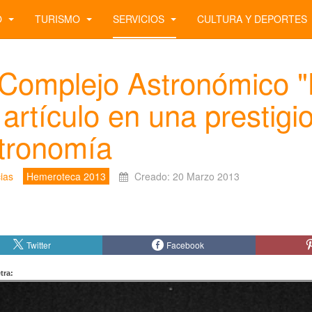
O
TURISMO
SERVICIOS
CULTURA Y DEPORTES
 Complejo Astronómico "L
 artículo en una prestigi
tronomía
ias
Hemeroteca 2013
Creado: 20 Marzo 2013
Twitter
Facebook
tra: