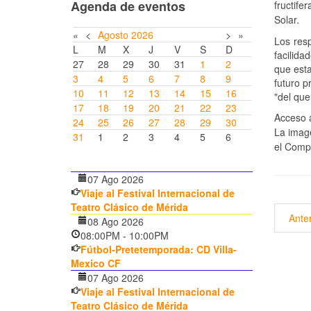
Agenda de eventos
fructif
Solar.
«
<
Agosto
2026
>
»
Los res
L
M
X
J
V
S
D
facilida
27
28
29
30
31
1
2
que est
3
4
5
6
7
8
9
futuro p
10
11
12
13
14
15
16
"del que
17
18
19
20
21
22
23
Acceso a
24
25
26
27
28
29
30
La imag
31
1
2
3
4
5
6
el Compl
07 Ago 2026
Viaje al Festival Internacional de
Teatro Clásico de Mérida
Anter
08 Ago 2026
08:00PM
-
10:00PM
Fútbol-Pretetemporada: CD Villa-
Mexico CF
07 Ago 2026
Viaje al Festival Internacional de
Teatro Clásico de Mérida