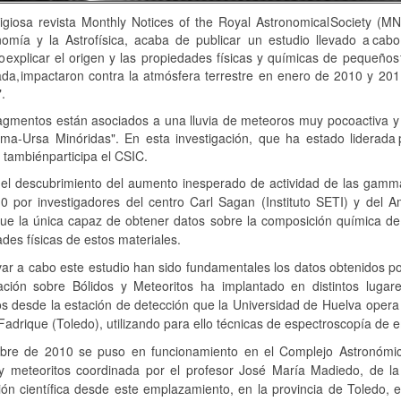
igiosa revista Monthly Notices of the Royal Astronomical
Society (M
nomía y la Astrofísica, acaba de publicar un estudio llevado a
cabo
o
explicar el origen y las propiedades físicas y químicas de pequeños
ada,
impactaron contra la atmósfera terrestre en enero de 2010 y 201
.
ragmentos están asociados a una lluvia de meteoros muy poco
activa 
ma-Ursa Minóridas". En esta investigación, que ha estado liderada
, también
participa el CSIC.
el descubrimiento del aumento inesperado de actividad de las
gamma-
10 por
investigadores del centro Carl Sagan (Instituto SETI) y del
fue la única
capaz de obtener datos sobre la composición química d
des físicas de
estos materiales.
var a cabo este estudio han sido
fundamentales los datos obtenidos p
gación sobre Bólidos y Meteoritos ha
implantado en distintos lugar
s desde la estación de detección que la
Universidad de Huelva opera 
Fadrique (
Toledo), utilizando para ello técnicas de espectroscopía de 
bre de 2010 se puso en funcionamiento en el Complejo Astronómico
 y meteoritos coordinada por el profesor José María Madiedo, de la
ón científica desde este emplazamiento, en la provincia de Toledo, 