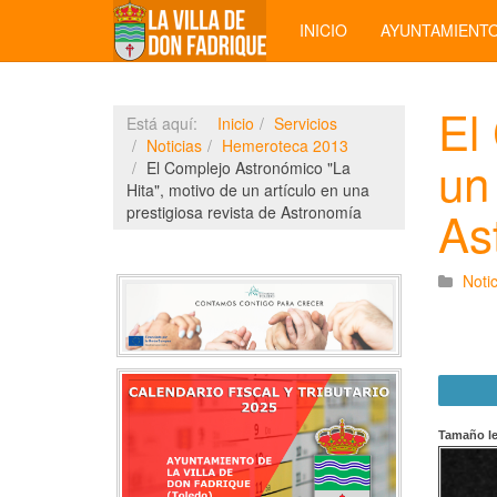
INICIO
AYUNTAMIENT
El
Está aquí:
Inicio
Servicios
Noticias
Hemeroteca 2013
un
El Complejo Astronómico "La
Hita", motivo de un artículo en una
As
prestigiosa revista de Astronomía
Notic
Tamaño le