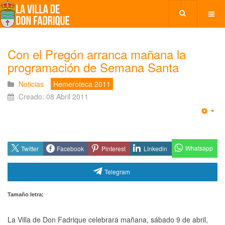
Con el Pregón arranca mañana la
programación de Semana Santa
Noticias
Hemeroteca 2011
Creado: 08 Abril 2011
Emp
Whatsapp
Twitter
Facebook
Pinterest
Linkedin
Telegram
Tamaño letra:
La Villa de Don Fadrique celebrará mañana, sábado 9 de abril,