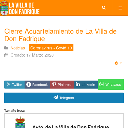
Cierre Acuartelamiento de La Villa de
Don Fadrique
Noticias
Coronavirus - Covid 19
Creado: 17 Marzo 2020
Emp
Whatsapp
Twitter
Facebook
Pinterest
Linkedin
Telegram
Tamaño letra: