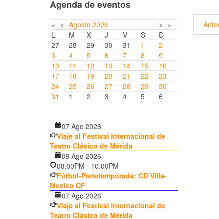
Agenda de eventos
«
<
Agosto
2026
>
»
Anter
L
M
X
J
V
S
D
27
28
29
30
31
1
2
3
4
5
6
7
8
9
10
11
12
13
14
15
16
17
18
19
20
21
22
23
24
25
26
27
28
29
30
31
1
2
3
4
5
6
07 Ago 2026
Viaje al Festival Internacional de
Teatro Clásico de Mérida
08 Ago 2026
08:00PM
-
10:00PM
Fútbol-Pretetemporada: CD Villa-
Mexico CF
07 Ago 2026
Viaje al Festival Internacional de
Teatro Clásico de Mérida