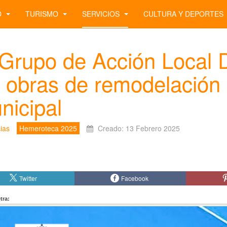
O
TURISMO
SERVICIOS
CULTURA Y DEPORTES
 Grupo de Acción Local D
s obras de remodelación 
nicipal
ias
Hemeroteca 2025
Creado: 13 Febrero 2025
Twitter
Facebook
tra: