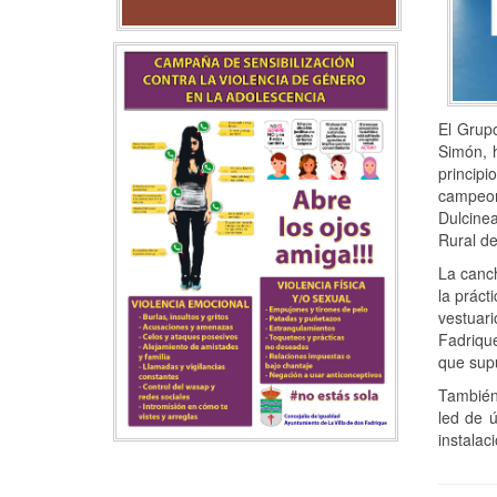
El Grupo
Simón, 
princip
campeona
Dulcinea
Rural d
La canch
la práct
vestuari
Fadrique
que supu
También 
led de 
instalac