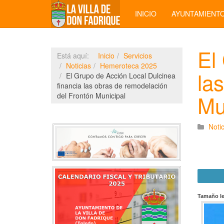
INICIO
AYUNTAMIENT
El
Está aquí:
Inicio
Servicios
Noticias
Hemeroteca 2025
la
El Grupo de Acción Local Dulcinea
financia las obras de remodelación
Mu
del Frontón Municipal
Notic
Tamaño le