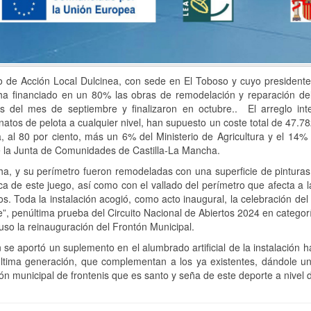
 de Acción Local Dulcinea, con sede en El Toboso y cuyo presidente 
ha financiado en un 80% las obras de remodelación y reparación del
ios del mes de septiembre y finalizaron en octubre.. El arreglo in
tos de pelota a cualquier nivel, han supuesto un coste total de 47.7
, al 80 por ciento, más un 6% del Ministerio de Agricultura y el 14% 
e la Junta de Comunidades de Castilla-La Mancha.
a, y su perímetro fueron remodeladas con una superficie de pinturas
ica de este juego, así como con el vallado del perímetro que afecta a l
os. Toda la instalación acogió, como acto inaugural, la celebración d
”, penúltima prueba del Circuito Nacional de Abiertos 2024 en categorí
so la reinauguración del Frontón Municipal.
se aportó un suplemento en el alumbrado artificial de la instalación h
última generación, que complementan a los ya existentes, dándole 
ión municipal de frontenis que es santo y seña de este deporte a nivel