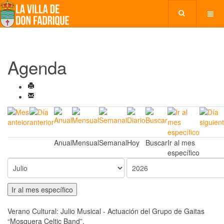
Agenda
Anual
Mensual
Semanal
Hoy
Buscar
Ir al mes
específico
Ir al mes específico
Verano Cultural: Julio Musical - Actuación del Grupo de Gaitas
“Mosquera Celtic Band”.