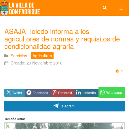
ASAJA Toledo informa a los
agricultores de normas y requisitos de
condicionalidad agraria
Servicios
Agricultura
Creado: 29 Noviembre 2016
Emp
Whatsapp
Twitter
Facebook
Pinterest
Linkedin
Telegram
Tamaño letra: