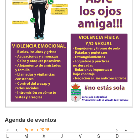
Agenda de eventos
«
<
Agosto
2026
>
»
L
M
X
J
V
S
D