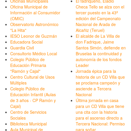
Oficinas Municipales
El fadriqueño, Eladio
Oficina Municipal de
Checa Tello se alza con el
Información al Consumidor
tercer puesto en la 43ª
(OMIC)
edición del Campeonato
Observatorio Astronómico
Nacional de Arada de
"La Hita"
Alcañiz (Teruel)
IESO Leonor de Guzmán
El alcalde de La Villa de
Educadora Social
don Fadrique, Jaime
Guardia Civil
Santos Simón, defiende en
Consultorio Médico Local
Bruselas la continuidad y
Colegio Público de
autonomía de los fondos
Educación Primaria
Leader
"Ramón y Cajal"
Jornada épica para la
Centro Cultural de Usos
historia de un CD Villa que
Múltiples
se proclama campeón y
Colegio Público de
asciende a Tercera
Educación Infantil (Aulas
Nacional
de 3 años - CP Ramón y
Última jornada en casa
Cajal)
para un CD Villa que tiene
Centro de Servicios
una cita con la historia
Sociales
para el ascenso directo a
Biblioteca Municipal
Tercera Nacional: Permiso
Aula Municipal de
para soñar