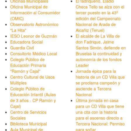
Oficinas Municipales
El fadriqueño, Eladio
Oficina Municipal de
Checa Tello se alza con el
Información al Consumidor
tercer puesto en la 43ª
(OMIC)
edición del Campeonato
Observatorio Astronómico
Nacional de Arada de
"La Hita"
Alcañiz (Teruel)
IESO Leonor de Guzmán
El alcalde de La Villa de
Educadora Social
don Fadrique, Jaime
Guardia Civil
Santos Simón, defiende en
Consultorio Médico Local
Bruselas la continuidad y
Colegio Público de
autonomía de los fondos
Educación Primaria
Leader
"Ramón y Cajal"
Jornada épica para la
Centro Cultural de Usos
historia de un CD Villa que
Múltiples
se proclama campeón y
Colegio Público de
asciende a Tercera
Educación Infantil (Aulas
Nacional
de 3 años - CP Ramón y
Última jornada en casa
Cajal)
para un CD Villa que tiene
Centro de Servicios
una cita con la historia
Sociales
para el ascenso directo a
Biblioteca Municipal
Tercera Nacional: Permiso
Aula Municipal de
para soñar