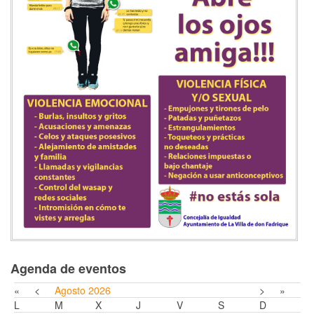
Agenda de eventos
«
<
Agosto
2026
>
»
L
M
X
J
V
S
D