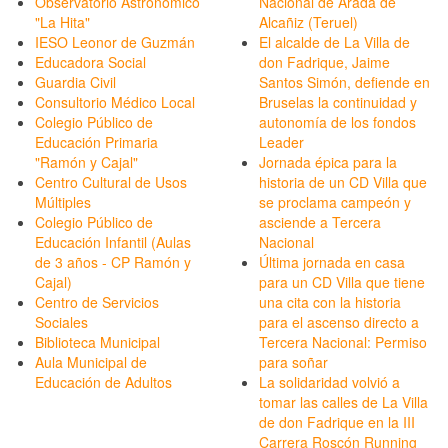
Observatorio Astronómico
Nacional de Arada de
"La Hita"
Alcañiz (Teruel)
IESO Leonor de Guzmán
El alcalde de La Villa de
Educadora Social
don Fadrique, Jaime
Guardia Civil
Santos Simón, defiende en
Consultorio Médico Local
Bruselas la continuidad y
Colegio Público de
autonomía de los fondos
Educación Primaria
Leader
"Ramón y Cajal"
Jornada épica para la
Centro Cultural de Usos
historia de un CD Villa que
Múltiples
se proclama campeón y
Colegio Público de
asciende a Tercera
Educación Infantil (Aulas
Nacional
de 3 años - CP Ramón y
Última jornada en casa
Cajal)
para un CD Villa que tiene
Centro de Servicios
una cita con la historia
Sociales
para el ascenso directo a
Biblioteca Municipal
Tercera Nacional: Permiso
Aula Municipal de
para soñar
Educación de Adultos
La solidaridad volvió a
tomar las calles de La Villa
de don Fadrique en la III
Carrera Roscón Running