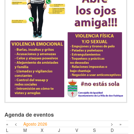
Agenda de eventos
«
<
Agosto
2026
>
»
L
M
X
J
V
S
D