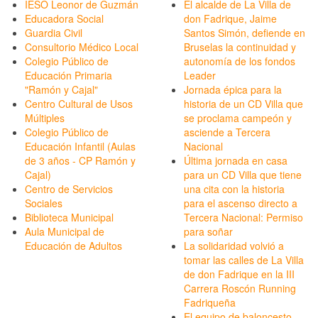
IESO Leonor de Guzmán
El alcalde de La Villa de
Educadora Social
don Fadrique, Jaime
Guardia Civil
Santos Simón, defiende en
Consultorio Médico Local
Bruselas la continuidad y
Colegio Público de
autonomía de los fondos
Educación Primaria
Leader
"Ramón y Cajal"
Jornada épica para la
Centro Cultural de Usos
historia de un CD Villa que
Múltiples
se proclama campeón y
Colegio Público de
asciende a Tercera
Educación Infantil (Aulas
Nacional
de 3 años - CP Ramón y
Última jornada en casa
Cajal)
para un CD Villa que tiene
Centro de Servicios
una cita con la historia
Sociales
para el ascenso directo a
Biblioteca Municipal
Tercera Nacional: Permiso
Aula Municipal de
para soñar
Educación de Adultos
La solidaridad volvió a
tomar las calles de La Villa
de don Fadrique en la III
Carrera Roscón Running
Fadriqueña
El equipo de baloncesto