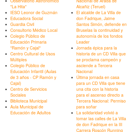
Observatorio Astronómico
Nacional de Arada de
"La Hita"
Alcañiz (Teruel)
IESO Leonor de Guzmán
El alcalde de La Villa de
Educadora Social
don Fadrique, Jaime
Guardia Civil
Santos Simón, defiende en
Consultorio Médico Local
Bruselas la continuidad y
Colegio Público de
autonomía de los fondos
Educación Primaria
Leader
"Ramón y Cajal"
Jornada épica para la
Centro Cultural de Usos
historia de un CD Villa que
Múltiples
se proclama campeón y
Colegio Público de
asciende a Tercera
Educación Infantil (Aulas
Nacional
de 3 años - CP Ramón y
Última jornada en casa
Cajal)
para un CD Villa que tiene
Centro de Servicios
una cita con la historia
Sociales
para el ascenso directo a
Biblioteca Municipal
Tercera Nacional: Permiso
Aula Municipal de
para soñar
Educación de Adultos
La solidaridad volvió a
tomar las calles de La Villa
de don Fadrique en la III
Carrera Roscón Running