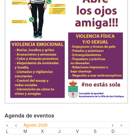
Agenda de eventos
«
<
Agosto
2026
>
»
L
M
X
J
V
S
D