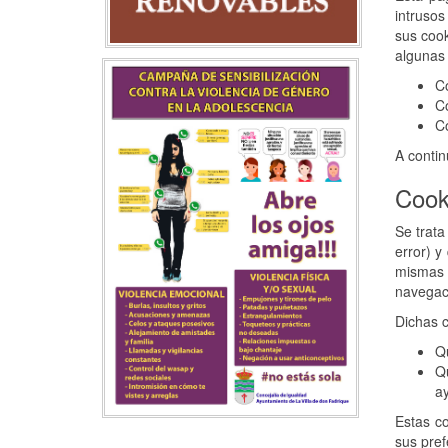
intrusos
sus coo
algunas 
C
Co
Co
A contin
Cook
Se trata
error) y
mismas e
navegac
Dichas c
Qu
Q
ay
Estas co
sus pref