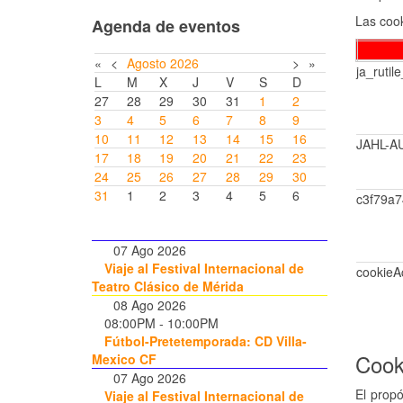
Las cook
Agenda de eventos
«
<
Agosto
2026
>
»
ja_rutile
L
M
X
J
V
S
D
27
28
29
30
31
1
2
3
4
5
6
7
8
9
10
11
12
13
14
15
16
JAHL-A
17
18
19
20
21
22
23
24
25
26
27
28
29
30
31
1
2
3
4
5
6
c3f79a
07 Ago 2026
Viaje al Festival Internacional de
cookieA
Teatro Clásico de Mérida
08 Ago 2026
08:00PM
-
10:00PM
Fútbol-Pretetemporada: CD Villa-
Cook
Mexico CF
07 Ago 2026
El propó
Viaje al Festival Internacional de