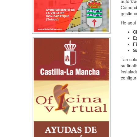
autoriza
Comerci
gestiona
He aquí 
C
Ex
Fi
Sa
Tan sólo
su final
instala
configur