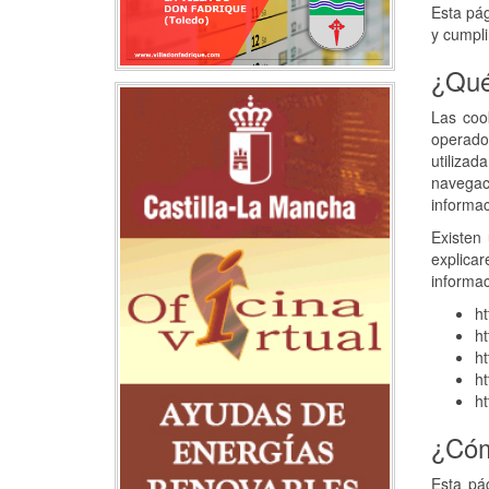
Esta pág
y cumpli
¿Qué
Las coo
operador
utilizad
navegac
informac
Existen 
explica
informac
ht
ht
ht
ht
ht
¿Cóm
Esta pá