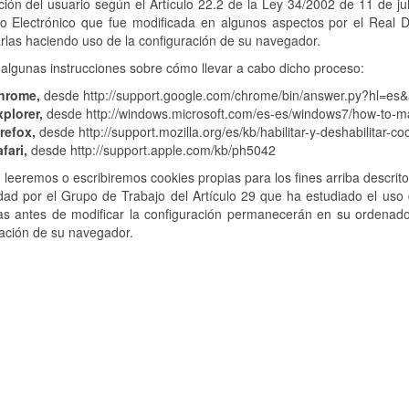
ción del usuario según el Artículo 22.2 de la Ley 34/2002 de 11 de ju
o Electrónico que fue modificada en algunos aspectos por el Real 
rlas haciendo uso de la configuración de su navegador.
algunas instrucciones sobre cómo llevar a cabo dicho proceso:
hrome,
desde http://support.google.com/chrome/bin/answer.py?hl=e
plorer,
desde http://windows.microsoft.com/es-es/windows7/how-to-ma
refox,
desde http://support.mozilla.org/es/kb/habilitar-y-deshabilitar-co
fari,
desde http://support.apple.com/kb/ph5042
 leeremos o escribiremos cookies propias para los fines arriba descri
idad por el Grupo de Trabajo del Artículo 29 que ha estudiado el us
das antes de modificar la configuración permanecerán en su ordenad
ación de su navegador.