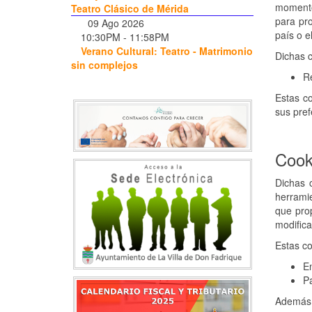
momento 
Teatro Clásico de Mérida
para pro
09 Ago 2026
país o e
10:30PM
-
11:58PM
Verano Cultural: Teatro - Matrimonio
Dichas c
sin complejos
Re
Estas co
sus pref
Cook
Dichas 
herramie
que pro
modifica
Estas co
En
Pa
Además 