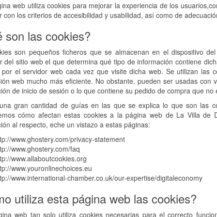
ina web utiliza cookies para mejorar la experiencia de los usuarios,con
r con los criterios de accesibilidad y usabilidad, así como de adecuación
 son las cookies?
kies son pequeños ficheros que se almacenan en el dispositivo del 
 del sitio web el que determina qué tipo de información contiene dic
a por el servidor web cada vez que visite dicha web. Se utilizan las
ión web mucho más eficiente. No obstante, pueden ser usadas con va
ión de inicio de sesión o lo que contiene su pedido de compra que no 
una gran cantidad de guías en las que se explica lo que son las coo
remos cómo afectan estas cookies a la página web de La Villa de 
ión al respecto, eche un vistazo a estas páginas:
tp://www.ghostery.com/privacy-statement
tp://www.ghostery.com/faq
tp://www.allaboutcookies.org
tp://www.youronlinechoices.eu
tp://www.international-chamber.co.uk/our-expertise/digitaleconomy
o utiliza esta página web las cookies?
gina web tan solo utiliza cookies necesarias para el correcto func