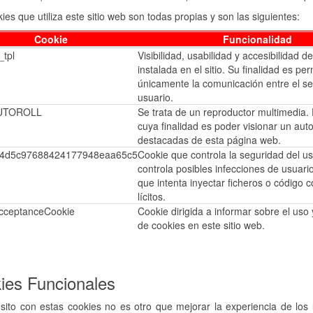
ies que utiliza este sitio web son todas propias y son las siguientes:
Cookie
Funcionalidad
_tpl
Visibilidad, usabilidad y accesibilidad de 
instalada en el sitio. Su finalidad es perm
únicamente la comunicación entre el ser
usuario.
UTOROLL
Se trata de un reproductor multimedia.
cuya finalidad es poder visionar un autor
destacadas de esta página web.
74d5c97688424177948eaa65c5
Cookie que controla la seguridad del usu
controla posibles infecciones de usuari
que intenta inyectar ficheros o código c
lícitos.
cceptanceCookie
Cookie dirigida a informar sobre el uso 
de cookies en este sitio web.
ies Funcionales
sito con estas cookies no es otro que mejorar la experiencia de los