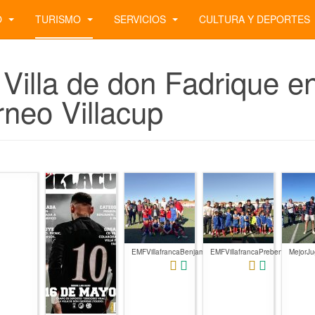
O
TURISMO
SERVICIOS
CULTURA Y DEPORTES
 Villa de don Fadrique e
rneo Villacup
EMFVillafrancaBenjamin
EMFVillafrancaPrebenjamin
MejorJ