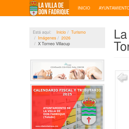
INICIO
AYUNTAMIENT
La
Está aquí:
Inicio
Turismo
Imágenes
2026
To
X Torneo Villacup