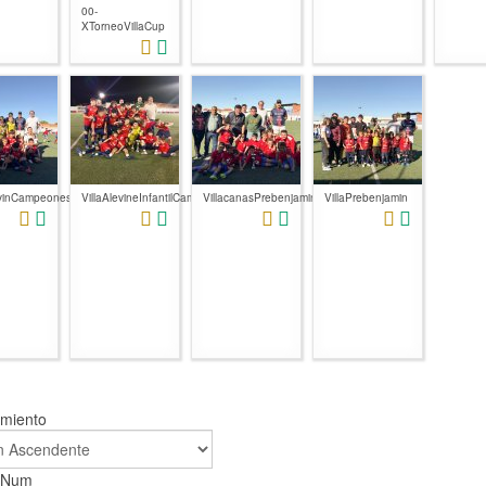
00-
XTorneoVillaCup
evinCampeones3
VillaAlevineInfantilCampeones
VillacanasPrebenjamin
VillaPrebenjamin
amiento
r Num