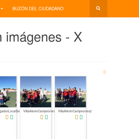
BUZÓN DEL CIUDADANO
n imágenes - X
ugadorLocalSergioMendoza
VillaAlevinCampeones1
VillaAlevinCampeones2