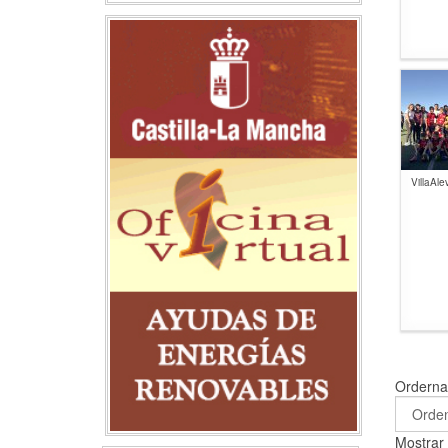
VillaAl
Ordern
Mostra