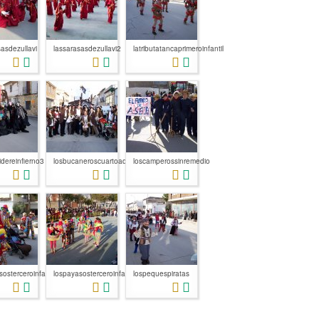
asdezullavi
lassarasasdezullavi2
latributatancaprimeroinfantil
idereinfierno3
losbucaneroscuartoadultos
loscamperossinremedio
osterceroinfantil
lospayasosterceroinfantil2
lospequespiratas