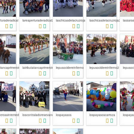
turaderadical
lareaperturaderadical2
laschicasdelacruzroja
laschicasdelacruzroja2
lassaras
atancaprimeroinfantil2
latributatancaprimeroinfantil3
lepusocidereinfierno
lepusocidereinfierno2
lepusoc
erossinremedio2
loscontraladoresevandecarnavalquint...
lospayasos
lospayasoscarroza
lospayas