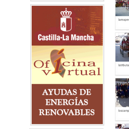
lareaper
latribut
loscamp