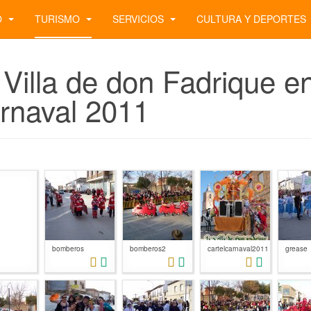
O
TURISMO
SERVICIOS
CULTURA Y DEPORTES
 Villa de don Fadrique e
rnaval 2011
bomberos
bomberos2
cartelcarnaval2011
grease