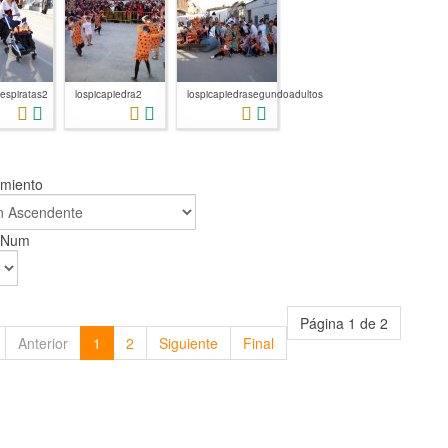
espiratas2
lospicapiedra2
lospicapiedrasegundoadultos
amiento
r Num
Página 1 de 2
Anterior
1
2
Siguiente
Final