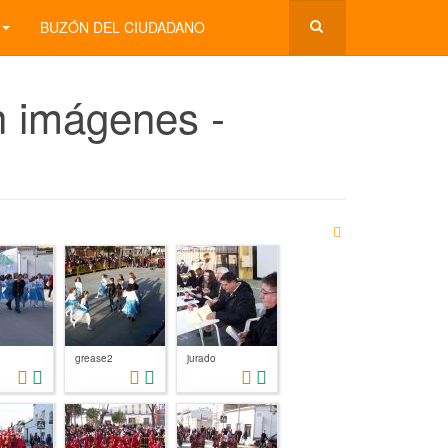
BUZÓN DEL CIUDADANO
n imágenes -
grease2
jurado