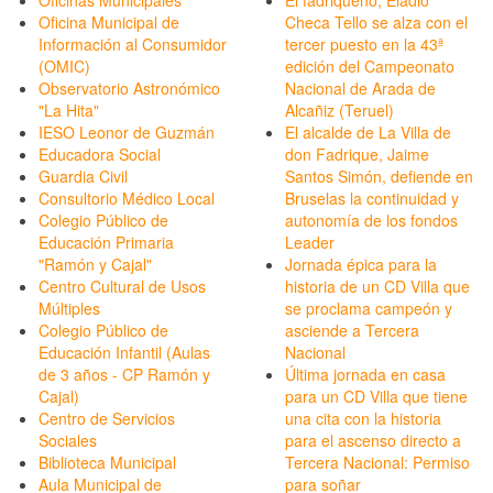
Oficinas Municipales
El fadriqueño, Eladio
Oficina Municipal de
Checa Tello se alza con el
Información al Consumidor
tercer puesto en la 43ª
(OMIC)
edición del Campeonato
Observatorio Astronómico
Nacional de Arada de
"La Hita"
Alcañiz (Teruel)
IESO Leonor de Guzmán
El alcalde de La Villa de
Educadora Social
don Fadrique, Jaime
Guardia Civil
Santos Simón, defiende en
Consultorio Médico Local
Bruselas la continuidad y
Colegio Público de
autonomía de los fondos
Educación Primaria
Leader
"Ramón y Cajal"
Jornada épica para la
Centro Cultural de Usos
historia de un CD Villa que
Múltiples
se proclama campeón y
Colegio Público de
asciende a Tercera
Educación Infantil (Aulas
Nacional
de 3 años - CP Ramón y
Última jornada en casa
Cajal)
para un CD Villa que tiene
Centro de Servicios
una cita con la historia
Sociales
para el ascenso directo a
Biblioteca Municipal
Tercera Nacional: Permiso
Aula Municipal de
para soñar