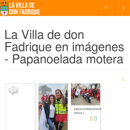
La Villa de don
Fadrique en imágenes
- Papanoelada motera
papanoeladamotera-
motos-1