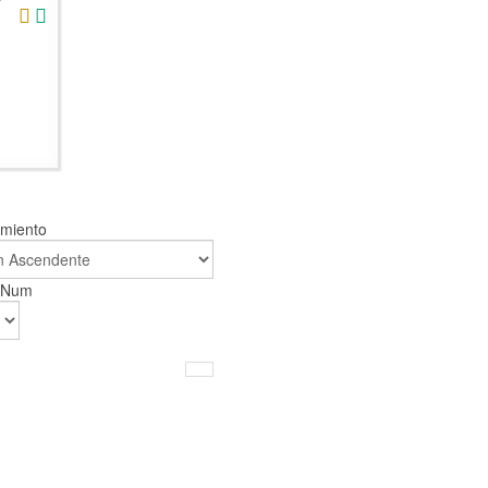
amiento
r Num