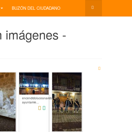
BUZÓN DEL CIUDADANO
n imágenes -
encendidolucesnavidad2022-
ayuntamie...