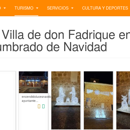
O
TURISMO
SERVICIOS
CULTURA Y DEPORTES
 Villa de don Fadrique e
umbrado de Navidad
encendidolucesnavidad2022-
ayuntamie...