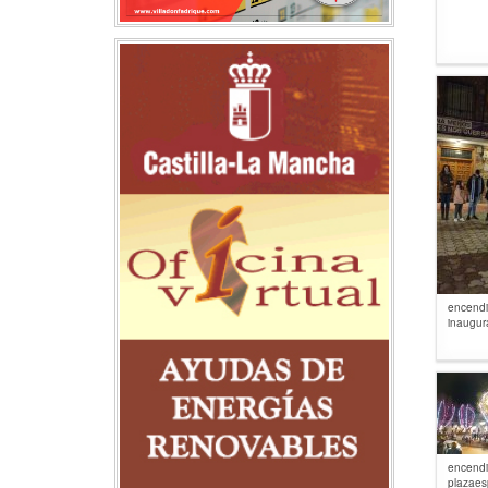
encendi
inaugura
encendi
plazaes