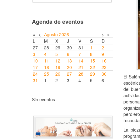
Agenda de eventos
«
<
Agosto
2026
>
»
L
M
X
J
V
S
D
27
28
29
30
31
1
2
3
4
5
6
7
8
9
10
11
12
13
14
15
16
17
18
19
20
21
22
23
24
25
26
27
28
29
30
El Salón
31
1
2
3
4
5
6
escénica
del buen
activida
Sin eventos
persona
organiza
perdier
recaudac
La piez
program