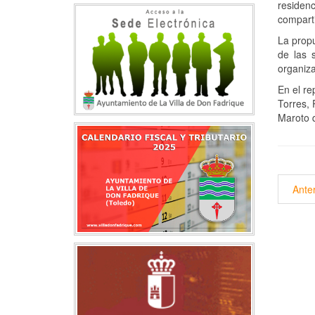
residen
comparti
La propu
de las 
organiza
En el re
Torres,
Maroto q
Anter