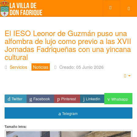
El IESO Leonor de Guzmán puso una
alfombra de lujo como previo a las XVII
Jornadas Fadriqueñas con una yincana
cultural
Servicios
Noticias
Creado: 05 Junio 2026
Emp
Twitter
Facebook
Pinterest
Linkedin
Whatsapp
Telegram
Tamaño letra: