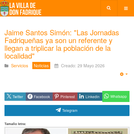
Jaime Santos Simón: "Las Jornadas
Fadriqueñas ya son un referente y
llegan a triplicar la población de la
localidad"
Servicios
Noticias
Creado: 29 Mayo 2026
Emp
Whatsapp
Twitter
Facebook
Pinterest
Linkedin
Telegram
Tamaño letra: