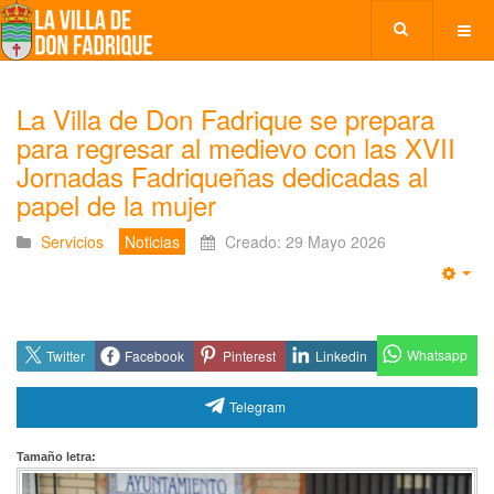
La Villa de Don Fadrique se prepara
para regresar al medievo con las XVII
Jornadas Fadriqueñas dedicadas al
papel de la mujer
Servicios
Noticias
Creado: 29 Mayo 2026
Emp
Whatsapp
Twitter
Facebook
Pinterest
Linkedin
Telegram
Tamaño letra: