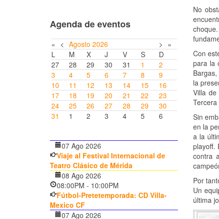
No obst
encuentr
Agenda de eventos
choque. 
fundamen
«
<
Agosto
2026
>
»
Con este
L
M
X
J
V
S
D
para la 
27
28
29
30
31
1
2
Bargas, 
3
4
5
6
7
8
9
la prese
10
11
12
13
14
15
16
Villa d
17
18
19
20
21
22
23
Tercera 
24
25
26
27
28
29
30
31
1
2
3
4
5
6
Sin emba
en la pe
a la úl
07 Ago 2026
playoff.
Viaje al Festival Internacional de
contra a
Teatro Clásico de Mérida
campeón 
08 Ago 2026
Por tant
08:00PM
-
10:00PM
Un equip
Fútbol-Pretetemporada: CD Villa-
última j
Mexico CF
07 Ago 2026