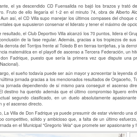
ante, el ya descendido CD Fuensalida no bajó los brazos y trató 
o. Fruto de ello llegaría el 1-2 en el minuto 74, obra de Alberto A
Aun así, el CD Villa supo manejar los últimos compases del choque c
tales que supusieron conservar el liderato y tener el máximo de opcion
 resultado, el Club Deportivo Villa alcanzó los 70 puntos, lidera el Gr
conclusión de la fase regular. Además, gracias a los tropiezos de s
la derrota del Torrijos frente al Toledo B en tierras torrijeñas, y la de
ncia matemática en el playoff de ascenso a Tercera Federación, un hito 
e don Fadrique, puesto que sería la primera vez que dispute una 
Nacional).
rgo, el sueño todavía puede ser aún mayor y acrecentar la leyenda de
núltima jornada gracias a los mencionados resultados de Orgaceño, Torr
tima jornada dependiendo de sí mismo para conseguir el ascenso dir
 El destino ha querido además que el último compromiso liguero enfr
ctual segundo clasificado, en un duelo absolutamente apasionante qu
y el ascenso directo.
o, La Villa de Don Fadrique ya puede presumir de estar viviendo una 
o competitivo, sólido y ambicioso que, a falta de un último esfuerzo,
ornada en el Municipal "Gregorio Vela" que promete ser apasionante y fe