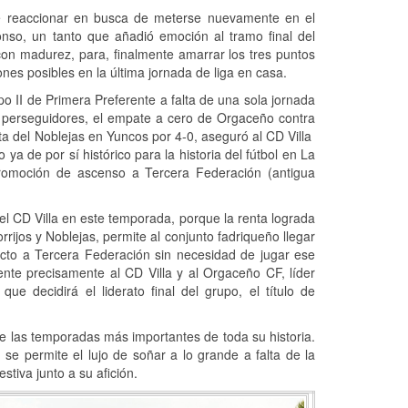
de reaccionar en busca de meterse nuevamente en el
lonso, un tanto que añadió emoción al tramo final del
on madurez, para, finalmente amarrar los tres puntos
es posibles en la última jornada de liga en casa.
upo II de Primera Preferente a falta de una sola jornada
us perseguidores, el empate a cero de Orgaceño contra
rrota del Noblejas en Yuncos por 4-0, aseguró al CD Villa
ya de por sí histórico para la historia del fútbol en La
promoción de ascenso a Tercera Federación (antigua
l CD Villa en este temporada, porque la renta lograda
ijos y Noblejas, permite al conjunto fadriqueño llegar
ecto a Tercera Federación sin necesidad de jugar ese
ente precisamente al CD Villa y al Orgaceño CF, líder
e decidirá el liderato final del grupo, el título de
de las temporadas más importantes de toda su historia.
 se permite el lujo de soñar a lo grande a falta de la
stiva junto a su afición.