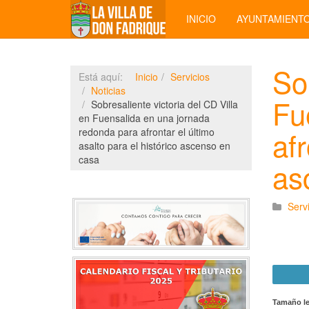
INICIO
AYUNTAMIENT
So
Está aquí:
Inicio
Servicios
Noticias
Fu
Sobresaliente victoria del CD Villa
en Fuensalida en una jornada
afr
redonda para afrontar el último
asalto para el histórico ascenso en
casa
as
Serv
Tamaño le