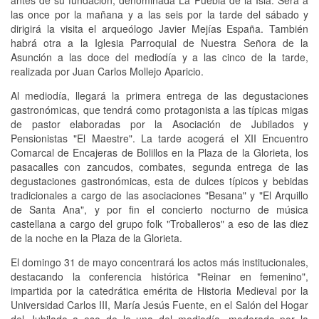
las once por la mañana y a las seis por la tarde del sábado y
dirigirá la visita el arqueólogo Javier Mejías España. También
habrá otra a la Iglesia Parroquial de Nuestra Señora de la
Asunción a las doce del mediodía y a las cinco de la tarde,
realizada por Juan Carlos Mollejo Aparicio.
Al mediodía, llegará la primera entrega de las degustaciones
gastronómicas, que tendrá como protagonista a las típicas migas
de pastor elaboradas por la Asociación de Jubilados y
Pensionistas "El Maestre". La tarde acogerá el XII Encuentro
Comarcal de Encajeras de Bolillos en la Plaza de la Glorieta, los
pasacalles con zancudos, combates, segunda entrega de las
degustaciones gastronómicas, esta de dulces típicos y bebidas
tradicionales a cargo de las asociaciones "Besana" y "El Arquillo
de Santa Ana", y por fin el concierto nocturno de música
castellana a cargo del grupo folk "Troballeros" a eso de las diez
de la noche en la Plaza de la Glorieta.
El domingo 31 de mayo concentrará los actos más institucionales,
destacando la conferencia histórica "Reinar en femenino",
impartida por la catedrática emérita de Historia Medieval por la
Universidad Carlos III, María Jesús Fuente, en el Salón del Hogar
del Jubilado a eso de la una del mediodía, moderada por la