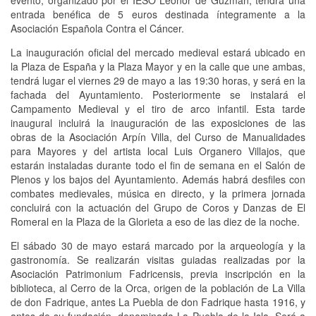
entrada benéfica de 5 euros destinada íntegramente a la
Asociación Española Contra el Cáncer.
La inauguración oficial del mercado medieval estará ubicado en
la Plaza de España y la Plaza Mayor y en la calle que une ambas,
tendrá lugar el viernes 29 de mayo a las 19:30 horas, y será en la
fachada del Ayuntamiento. Posteriormente se instalará el
Campamento Medieval y el tiro de arco infantil. Esta tarde
inaugural incluirá la inauguración de las exposiciones de las
obras de la Asociación Arpín Villa, del Curso de Manualidades
para Mayores y del artista local Luis Organero Villajos, que
estarán instaladas durante todo el fin de semana en el Salón de
Plenos y los bajos del Ayuntamiento. Además habrá desfiles con
combates medievales, música en directo, y la primera jornada
concluirá con la actuación del Grupo de Coros y Danzas de El
Romeral en la Plaza de la Glorieta a eso de las diez de la noche.
El sábado 30 de mayo estará marcado por la arqueología y la
gastronomía. Se realizarán visitas guiadas realizadas por la
Asociación Patrimonium Fadricensis, previa inscripción en la
biblioteca, al Cerro de la Orca, origen de la población de La Villa
de don Fadrique, antes La Puebla de don Fadrique hasta 1916, y
antes de su fundación, denominada La Puebla de la Isla. Será a