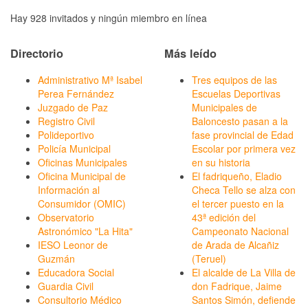
Hay 928 invitados y ningún miembro en línea
Directorio
Más leído
Administrativo Mª Isabel
Tres equipos de las
Perea Fernández
Escuelas Deportivas
Juzgado de Paz
Municipales de
Registro Civil
Baloncesto pasan a la
Polideportivo
fase provincial de Edad
Policía Municipal
Escolar por primera vez
Oficinas Municipales
en su historia
Oficina Municipal de
El fadriqueño, Eladio
Información al
Checa Tello se alza con
Consumidor (OMIC)
el tercer puesto en la
Observatorio
43ª edición del
Astronómico "La Hita"
Campeonato Nacional
IESO Leonor de
de Arada de Alcañiz
Guzmán
(Teruel)
Educadora Social
El alcalde de La Villa de
Guardia Civil
don Fadrique, Jaime
Consultorio Médico
Santos Simón, defiende