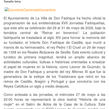
Tamaño letra:
El Ayuntamiento de La Villa de Don Fadrique ha hecho oficial la
programación de sus emblemáticas XVII Jornadas Fadriqueñas,
que este año se celebrarán del 29 al 31 de mayo de 2026, bajo la
temática central de "Reinar en femenino". La población
fadriqueña se trasladará al siglo XIV para honrar la memoria del
su fundador, el Infante Don Fadrique de Castilla, que murió a
manos de su hermanastro, el rey Pedro I El Cruel un 29 de mayo
de 1358 en los Reales Alcázares de Sevilla. Este evento cultural y
turístico de primera magnitud, tendrá un amplio abanico de
actividades culturales, lúdicas e históricas orientadas a ensalzar
el papel de mujeres en la historia, como Leonor de Guzmán, la
madre de Don Fadrique y amante del rey Alfonso XI que fue la
generadora de la estirpe de los Trastámara que reinó en los
reinos de Castilla, Aragón y Portugal y que concluiría con los
Reyes Católicos un siglo y medio después.
Como antesala a las jornadas, el miércoles 27 de mayo a las
20:00 horas se representará la obra teatral "Historia de una
mujer" en el Salón de Actos de la Casa de la Cultura. Este
evento, organizado por el IESO Leonor de Guzmán, tendrá una