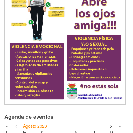
Agenda de eventos
«
<
Agosto
2026
>
»
L
M
X
J
V
S
D