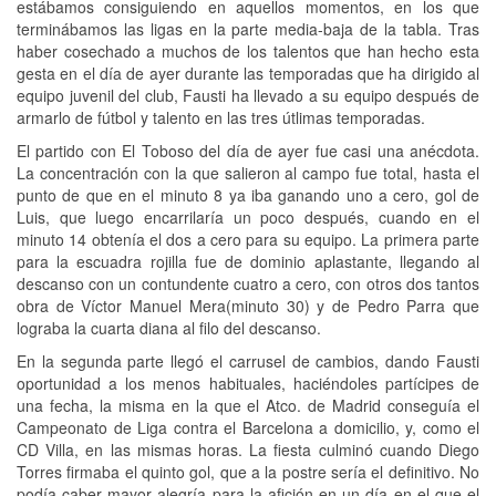
estábamos consiguiendo en aquellos momentos, en los que
terminábamos las ligas en la parte media-baja de la tabla. Tras
haber cosechado a muchos de los talentos que han hecho esta
gesta en el día de ayer durante las temporadas que ha dirigido al
equipo juvenil del club, Fausti ha llevado a su equipo después de
armarlo de fútbol y talento en las tres útlimas temporadas.
El partido con El Toboso del día de ayer fue casi una anécdota.
La concentración con la que salieron al campo fue total, hasta el
punto de que en el minuto 8 ya iba ganando uno a cero, gol de
Luis, que luego encarrilaría un poco después, cuando en el
minuto 14 obtenía el dos a cero para su equipo. La primera parte
para la escuadra rojilla fue de dominio aplastante, llegando al
descanso con un contundente cuatro a cero, con otros dos tantos
obra de Víctor Manuel Mera(minuto 30) y de Pedro Parra que
lograba la cuarta diana al filo del descanso.
En la segunda parte llegó el carrusel de cambios, dando Fausti
oportunidad a los menos habituales, haciéndoles partícipes de
una fecha, la misma en la que el Atco. de Madrid conseguía el
Campeonato de Liga contra el Barcelona a domicilio, y, como el
CD Villa, en las mismas horas. La fiesta culminó cuando Diego
Torres firmaba el quinto gol, que a la postre sería el definitivo. No
podía caber mayor alegría para la afición en un día en el que el