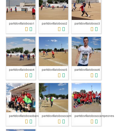
partidovillatoboso1
partidovillatoboso2
partidovillatoboso3
partidovillatoboso4
partidovillatoboso5
partidovillatoboso6
partidovillatobosobanquillo
partidovillatobosocambios
partidovillatobosocampeones