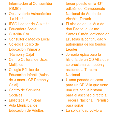
Información al Consumidor
tercer puesto en la 43ª
(OMIC)
edición del Campeonato
Observatorio Astronómico
Nacional de Arada de
"La Hita"
Alcañiz (Teruel)
IESO Leonor de Guzmán
El alcalde de La Villa de
Educadora Social
don Fadrique, Jaime
Guardia Civil
Santos Simón, defiende en
Consultorio Médico Local
Bruselas la continuidad y
Colegio Público de
autonomía de los fondos
Educación Primaria
Leader
"Ramón y Cajal"
Jornada épica para la
Centro Cultural de Usos
historia de un CD Villa que
Múltiples
se proclama campeón y
Colegio Público de
asciende a Tercera
Educación Infantil (Aulas
Nacional
de 3 años - CP Ramón y
Última jornada en casa
Cajal)
para un CD Villa que tiene
Centro de Servicios
una cita con la historia
Sociales
para el ascenso directo a
Biblioteca Municipal
Tercera Nacional: Permiso
Aula Municipal de
para soñar
Educación de Adultos
La solidaridad volvió a