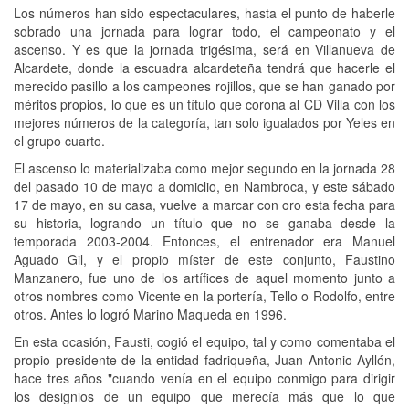
Los números han sido espectaculares, hasta el punto de haberle
sobrado una jornada para lograr todo, el campeonato y el
ascenso. Y es que la jornada trigésima, será en Villanueva de
Alcardete, donde la escuadra alcardeteña tendrá que hacerle el
merecido pasillo a los campeones rojillos, que se han ganado por
méritos propios, lo que es un título que corona al CD Villa con los
mejores números de la categoría, tan solo igualados por Yeles en
el grupo cuarto.
El ascenso lo materializaba como mejor segundo en la jornada 28
del pasado 10 de mayo a domiclio, en Nambroca, y este sábado
17 de mayo, en su casa, vuelve a marcar con oro esta fecha para
su historia, logrando un título que no se ganaba desde la
temporada 2003-2004. Entonces, el entrenador era Manuel
Aguado Gil, y el propio míster de este conjunto, Faustino
Manzanero, fue uno de los artífices de aquel momento junto a
otros nombres como Vicente en la portería, Tello o Rodolfo, entre
otros. Antes lo logró Marino Maqueda en 1996.
En esta ocasión, Fausti, cogió el equipo, tal y como comentaba el
propio presidente de la entidad fadriqueña, Juan Antonio Ayllón,
hace tres años "cuando venía en el equipo conmigo para dirigir
los designios de un equipo que merecía más que lo que