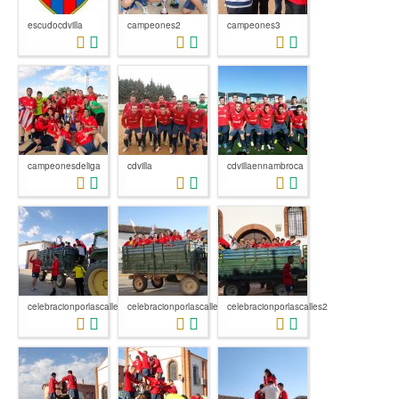
escudocdvilla
campeones2
campeones3
campeonesdeliga
cdvilla
cdvillaennambroca
celebracionporlascalles
celebracionporlascalles1
celebracionporlascalles2