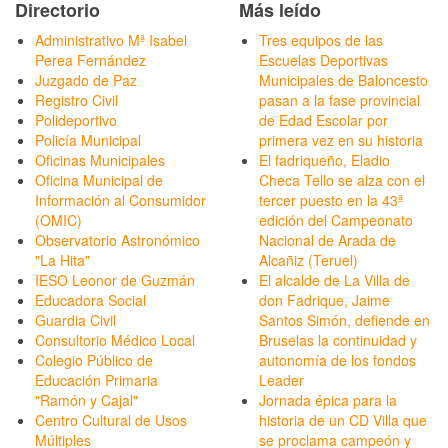
Directorio
Más leído
Administrativo Mª Isabel
Tres equipos de las
Perea Fernández
Escuelas Deportivas
Juzgado de Paz
Municipales de Baloncesto
Registro Civil
pasan a la fase provincial
Polideportivo
de Edad Escolar por
Policía Municipal
primera vez en su historia
Oficinas Municipales
El fadriqueño, Eladio
Oficina Municipal de
Checa Tello se alza con el
Información al Consumidor
tercer puesto en la 43ª
(OMIC)
edición del Campeonato
Observatorio Astronómico
Nacional de Arada de
"La Hita"
Alcañiz (Teruel)
IESO Leonor de Guzmán
El alcalde de La Villa de
Educadora Social
don Fadrique, Jaime
Guardia Civil
Santos Simón, defiende en
Consultorio Médico Local
Bruselas la continuidad y
Colegio Público de
autonomía de los fondos
Educación Primaria
Leader
"Ramón y Cajal"
Jornada épica para la
Centro Cultural de Usos
historia de un CD Villa que
Múltiples
se proclama campeón y