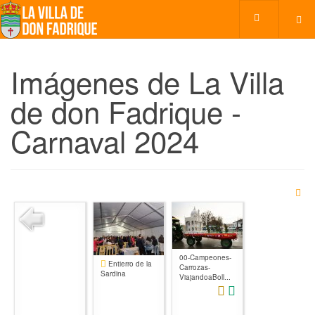
Imágenes de La Villa
de don Fadrique -
Carnaval 2024
00-Campeones-
Entierro de la
Carrozas-
Sardina
ViajandoaBoll...