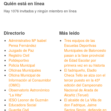
Quién está en línea
Hay 1076 invitados y ningún miembro en línea
Directorio
Más leído
Administrativo Mª Isabel
Tres equipos de las
Perea Fernández
Escuelas Deportivas
Juzgado de Paz
Municipales de Baloncesto
Registro Civil
pasan a la fase provincial
Polideportivo
de Edad Escolar por
Policía Municipal
primera vez en su historia
Oficinas Municipales
El fadriqueño, Eladio
Oficina Municipal de
Checa Tello se alza con el
Información al Consumidor
tercer puesto en la 43ª
(OMIC)
edición del Campeonato
Observatorio Astronómico
Nacional de Arada de
"La Hita"
Alcañiz (Teruel)
IESO Leonor de Guzmán
El alcalde de La Villa de
Educadora Social
don Fadrique, Jaime
Guardia Civil
Santos Simón, defiende en