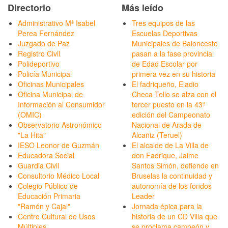
Directorio
Más leído
Administrativo Mª Isabel
Tres equipos de las
Perea Fernández
Escuelas Deportivas
Juzgado de Paz
Municipales de Baloncesto
Registro Civil
pasan a la fase provincial
Polideportivo
de Edad Escolar por
Policía Municipal
primera vez en su historia
Oficinas Municipales
El fadriqueño, Eladio
Oficina Municipal de
Checa Tello se alza con el
Información al Consumidor
tercer puesto en la 43ª
(OMIC)
edición del Campeonato
Observatorio Astronómico
Nacional de Arada de
"La Hita"
Alcañiz (Teruel)
IESO Leonor de Guzmán
El alcalde de La Villa de
Educadora Social
don Fadrique, Jaime
Guardia Civil
Santos Simón, defiende en
Consultorio Médico Local
Bruselas la continuidad y
Colegio Público de
autonomía de los fondos
Educación Primaria
Leader
"Ramón y Cajal"
Jornada épica para la
Centro Cultural de Usos
historia de un CD Villa que
Múltiples
se proclama campeón y