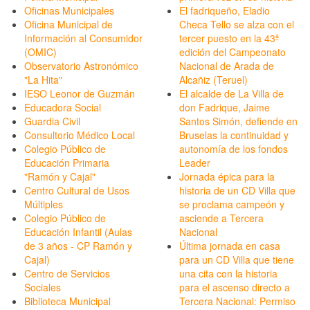
Oficinas Municipales
El fadriqueño, Eladio
Oficina Municipal de
Checa Tello se alza con el
Información al Consumidor
tercer puesto en la 43ª
(OMIC)
edición del Campeonato
Observatorio Astronómico
Nacional de Arada de
"La Hita"
Alcañiz (Teruel)
IESO Leonor de Guzmán
El alcalde de La Villa de
Educadora Social
don Fadrique, Jaime
Guardia Civil
Santos Simón, defiende en
Consultorio Médico Local
Bruselas la continuidad y
Colegio Público de
autonomía de los fondos
Educación Primaria
Leader
"Ramón y Cajal"
Jornada épica para la
Centro Cultural de Usos
historia de un CD Villa que
Múltiples
se proclama campeón y
Colegio Público de
asciende a Tercera
Educación Infantil (Aulas
Nacional
de 3 años - CP Ramón y
Última jornada en casa
Cajal)
para un CD Villa que tiene
Centro de Servicios
una cita con la historia
Sociales
para el ascenso directo a
Biblioteca Municipal
Tercera Nacional: Permiso