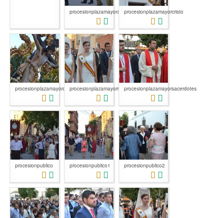
procesionplazamayorautoridades1
procesionplazamayorcristo
procesionplazamayorcristodetalle
procesionplazamayorreinas
procesionplazamayorsacerdotes
procesionpublico
procesionpublico1
procesionpublico2