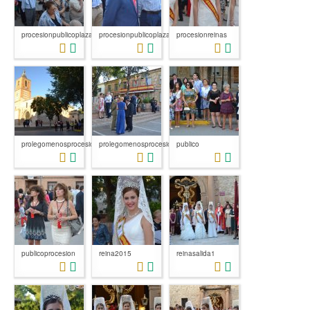
procesionpublicoplazamayor
procesionpublicoplazamayor1
procesionreinas
prolegomenosprocesion
prolegomenosprocesion1
publico
publicoprocesion
reina2015
reinasalida1