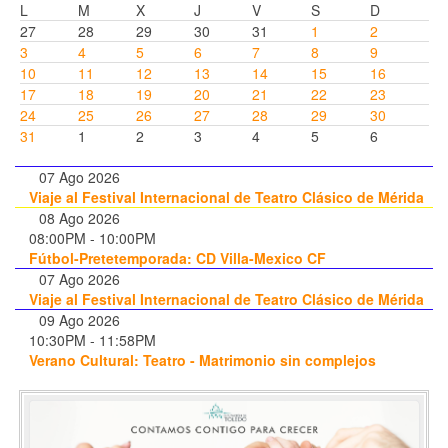
L
M
X
J
V
S
D
27
28
29
30
31
1
2
3
4
5
6
7
8
9
10
11
12
13
14
15
16
17
18
19
20
21
22
23
24
25
26
27
28
29
30
31
1
2
3
4
5
6
07 Ago 2026
Viaje al Festival Internacional de Teatro Clásico de Mérida
08 Ago 2026
08:00PM
-
10:00PM
Fútbol-Pretetemporada: CD Villa-Mexico CF
07 Ago 2026
Viaje al Festival Internacional de Teatro Clásico de Mérida
09 Ago 2026
10:30PM
-
11:58PM
Verano Cultural: Teatro - Matrimonio sin complejos