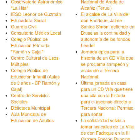
Observatorio Astronómico
Nacional de Arada de
"La Hita"
Alcañiz (Teruel)
IESO Leonor de Guzmán
El alcalde de La Villa de
Educadora Social
don Fadrique, Jaime
Guardia Civil
Santos Simón, defiende en
Consultorio Médico Local
Bruselas la continuidad y
Colegio Público de
autonomía de los fondos
Educación Primaria
Leader
"Ramón y Cajal"
Jornada épica para la
Centro Cultural de Usos
historia de un CD Villa que
Múltiples
se proclama campeón y
Colegio Público de
asciende a Tercera
Educación Infantil (Aulas
Nacional
de 3 años - CP Ramón y
Última jornada en casa
Cajal)
para un CD Villa que tiene
Centro de Servicios
una cita con la historia
Sociales
para el ascenso directo a
Biblioteca Municipal
Tercera Nacional: Permiso
Aula Municipal de
para soñar
Educación de Adultos
La solidaridad volvió a
tomar las calles de La Villa
de don Fadrique en la III
Carrera Roscón Running