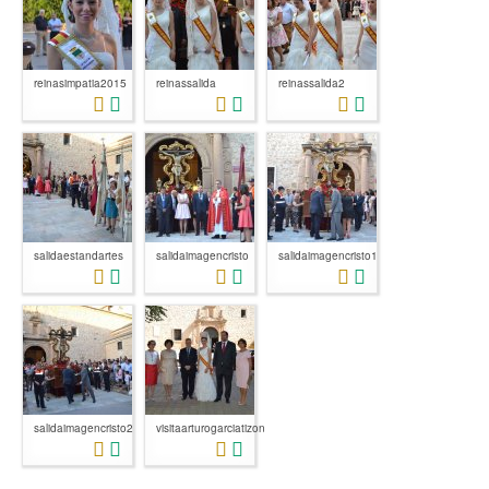
reinasimpatia2015
reinassalida
reinassalida2
salidaestandartes
salidaimagencristo
salidaimagencristo1
salidaimagencristo2
visitaarturogarciatizon