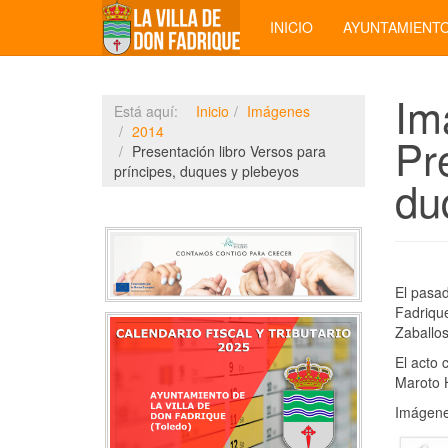
INICIO
AYUNTAMIENT
Im
Está aquí:
Inicio
Imágenes
2014
Pr
Presentación libro Versos para
príncipes, duques y plebeyos
du
El pasad
Fadrique
Zaballos
El acto 
Maroto H
Imágene