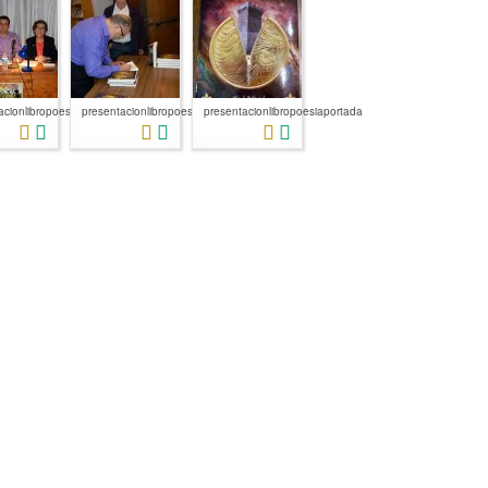
auto...
cionlibropoesiaconcejalacul...
presentacionlibropoesiafirmadelibro...
presentacionlibropoesiaportada