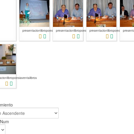
presentacionlibropoesia
presentacionlibropoesiaalcaldeyauto...
presentacionlibropoesiaalcaldey
presenta
acionlibropoesiaventalibros
amiento
r Num