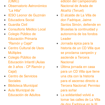
(OMIC)
edición del Campeonato
Observatorio Astronómico
Nacional de Arada de
"La Hita"
Alcañiz (Teruel)
IESO Leonor de Guzmán
El alcalde de La Villa de
Educadora Social
don Fadrique, Jaime
Guardia Civil
Santos Simón, defiende en
Consultorio Médico Local
Bruselas la continuidad y
Colegio Público de
autonomía de los fondos
Educación Primaria
Leader
"Ramón y Cajal"
Jornada épica para la
Centro Cultural de Usos
historia de un CD Villa que
Múltiples
se proclama campeón y
Colegio Público de
asciende a Tercera
Educación Infantil (Aulas
Nacional
de 3 años - CP Ramón y
Última jornada en casa
Cajal)
para un CD Villa que tiene
Centro de Servicios
una cita con la historia
Sociales
para el ascenso directo a
Biblioteca Municipal
Tercera Nacional: Permiso
Aula Municipal de
para soñar
Educación de Adultos
La solidaridad volvió a
tomar las calles de La Villa
de don Fadrique en la III