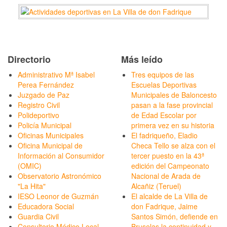
Directorio
Más leído
Administrativo Mª Isabel
Tres equipos de las
Perea Fernández
Escuelas Deportivas
Juzgado de Paz
Municipales de Baloncesto
Registro Civil
pasan a la fase provincial
Polideportivo
de Edad Escolar por
Policía Municipal
primera vez en su historia
Oficinas Municipales
El fadriqueño, Eladio
Oficina Municipal de
Checa Tello se alza con el
Información al Consumidor
tercer puesto en la 43ª
(OMIC)
edición del Campeonato
Observatorio Astronómico
Nacional de Arada de
"La Hita"
Alcañiz (Teruel)
IESO Leonor de Guzmán
El alcalde de La Villa de
Educadora Social
don Fadrique, Jaime
Guardia Civil
Santos Simón, defiende en
Consultorio Médico Local
Bruselas la continuidad y