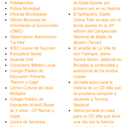
Polideportivo
de Edad Escolar por
Policía Municipal
primera vez en su historia
Oficinas Municipales
El fadriqueño, Eladio
Oficina Municipal de
Checa Tello se alza con el
Información al Consumidor
tercer puesto en la 43ª
(OMIC)
edición del Campeonato
Observatorio Astronómico
Nacional de Arada de
"La Hita"
Alcañiz (Teruel)
IESO Leonor de Guzmán
El alcalde de La Villa de
Educadora Social
don Fadrique, Jaime
Guardia Civil
Santos Simón, defiende en
Consultorio Médico Local
Bruselas la continuidad y
Colegio Público de
autonomía de los fondos
Educación Primaria
Leader
"Ramón y Cajal"
Jornada épica para la
Centro Cultural de Usos
historia de un CD Villa que
Múltiples
se proclama campeón y
Colegio Público de
asciende a Tercera
Educación Infantil (Aulas
Nacional
de 3 años - CP Ramón y
Última jornada en casa
Cajal)
para un CD Villa que tiene
Centro de Servicios
una cita con la historia